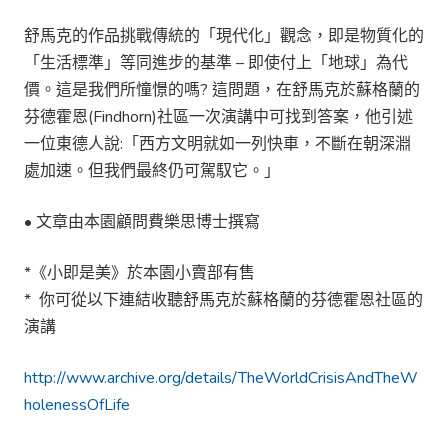
舒馬克的作品挑戰傳統的「現代化」觀念，即是物質化的
「生活標準」等同進步的基準 – 即使付上「地球」為代
價。這是我們所憧憬的嗎? 這問題，在舒馬克於蘇格蘭的
芬德霍恩(Findhorn)社區一次演講中可找到答案，他引述
一位東德人說:「西方文明就如一列快車，不斷在朝深淵
處加速。但我們最終仍可駕馭它。」
• 文章由本園顧問費樂思博士撰寫
*《小即是美》於本園小賣部有售
* 你可從以下連結收聽舒馬克於蘇格蘭的芬德霍恩社區的
演講
http://www.archive.org/details/TheWorldCrisisAndTheW
holenessOfLife