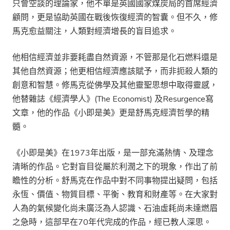
只會空談的理論家，他不單是英國國家煤炭局的首席經濟
顧問，更是協助英國在戰後恢復經濟的智囊。但不久，修
馬克愈益關注，人類對經濟增長的盲目追求。
他相信經濟並非要耗盡自然資源，不管那是化石燃料還是
其他自然資源；他更相信經濟應該賦予，而非扼殺人類的
創意和智慧。修馬克從佛學及其他靈聖思想中取得靈感，
他替雜誌《經濟學人》(The Economist) 及Resurgence寫
文章，他的作品《小即是美》更是舒馬克經濟哲學的精
髓。
《小即是美》在1973年出版，是一部充滿熱情、及理念
清晰的作品。它對盲目從屬於利潤之下的現象，作出了前
瞻性的分析。舒馬克在作品中對不同事物提出疑問，包括
永恆、價值、物質目標、平衡、教育和財產等。在大家對
人為的氣候變化尚未廣泛為人認識、石油虛耗尚未達燃眉
之急時，這部早在70年代完成的作品，經已教人深思。