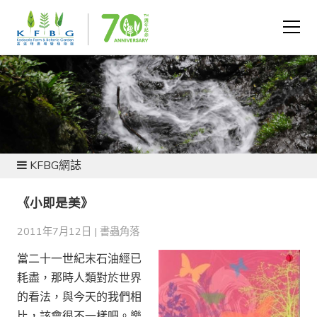
新聞及資源
KFBG網誌
《小即是美》
2011年7月12日 |
書蟲角落
當二十一世紀末石油經已
耗盡，那時人類對於世界
的看法，與今天的我們相
比，該會很不一樣吧。樂