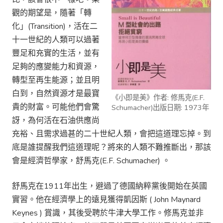
觀的期望是，隨著「轉
化」(Transition)，活在二
十一世紀的人類可以過著
豐足和充實的生活，並有
足夠的應變能力和資源，
轉型至再生能源；並且明
白到，自然資源才是最寶
《小即是美》作者: 修馬克(E.F.
貴的財富。可能他們會驚
Schumacher)出版日期: 1973年
訝，為何活在石油供應尚
充裕、且需求過甚的二十世紀人類，會把這道理忘掉。到
底是誰提醒我們這道理呢？將來的人類不難推斷出，那該
會是經濟哲學家，舒馬克(E.F. Schumacher) 。
舒馬克在1911年出生，避過了德國納粹黨後開始在英國
實習。他在經濟學上的遠見獲得凱因斯 ( John Maynard
Keynes ) 賞識，其後受聘於牛津大學工作。修馬克並非