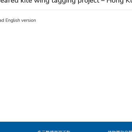
eared kite wing tagging project – Hong 
ad English version