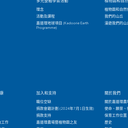
多元整體學習活動
植物園和自
理念
植物園和自然
活動及課程
我們的山丘
嘉道理地球項目 (Kadoorie Earth
漫遊我們的山
Programme)
康
加入和支持
關於我們
職位空缺
關於嘉道理農
捐款會籍計劃 (2024年7月1日生效)
使命、願景、
捐款支持
保育工作位置
救工作
嘉道理農場暨植物園之友
歷史