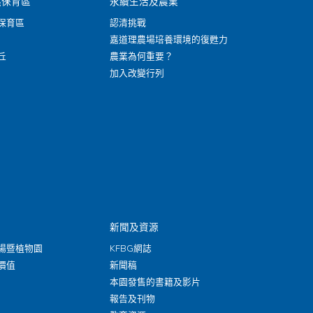
然保育區
永續生活及農業
保育區
認清挑戰
嘉道理農場培養環境的復甦力
丘
農業為何重要？
加入改變行列
新聞及資源
場暨植物園
KFBG網誌
價值
新聞稿
本園發售的書籍及影片
報告及刊物