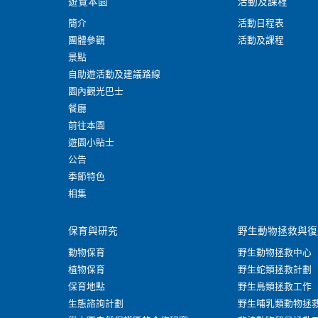
遊覽本園
活動及課程
簡介
活動日程表
團體參觀
活動及課程
景點
自助遊活動及建議路線
園內觀光巴士
餐廳
前往本園
遊園小貼士
公告
季節特色
相集
保育與研究
野生動物拯救與復
動物保育
野生動物拯救中心
植物保育
野生蛇類拯救計劃
保育地點
野生鳥類拯救工作
生態諮詢計劃
野生哺乳類動物拯