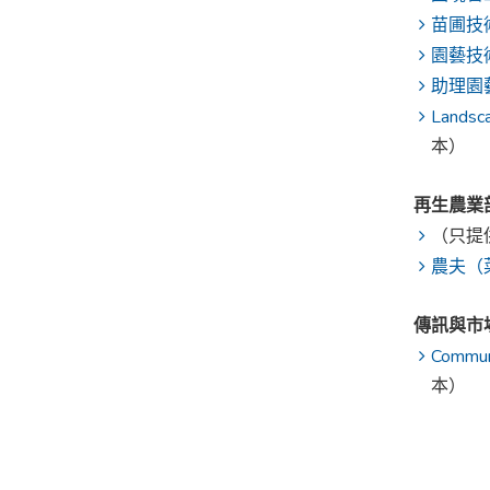
苗圃技
園藝技術
助理園藝
Landsca
本）
再生農業
（只提
農夫（
傳訊與市
Communi
本）