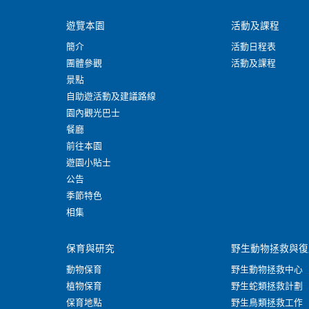
遊覽本園
活動及課程
簡介
活動日程表
團體參觀
活動及課程
景點
自助遊活動及建議路線
園內觀光巴士
餐廳
前往本園
遊園小貼士
公告
季節特色
相集
保育與研究
野生動物拯救與復
動物保育
野生動物拯救中心
植物保育
野生蛇類拯救計劃
保育地點
野生鳥類拯救工作