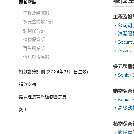
職位
職位空缺
工程及設施部
工程及設
多元整體教育部
公司司
動物保育部
清潔服
植物保育部
Securit
再生農業部
Assista
傳訊與市場部
多元整體
捐款會籍計劃 (2024年7月1日生效)
Senior 
捐款支持
動物保育
嘉道理農場暨植物園之友
Senior 
高級動
義工
植物保育
園境管