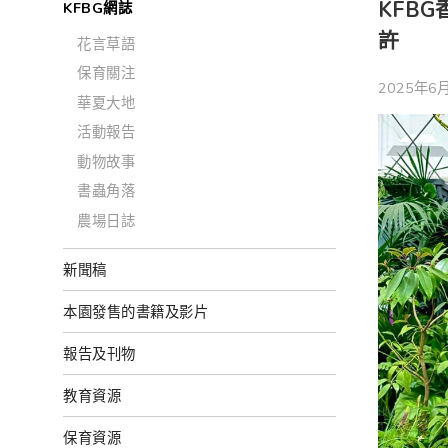
KFB
KFBG網誌
許
花言草語
保育關注
2025年6月
華夏大地
活動報告
動物故事
書蟲角落
農場日誌
新聞稿
本園發售的書籍及影片
報告及刊物
教育資源
保育資源