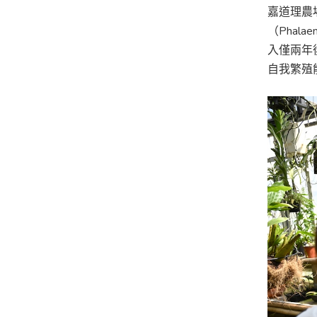
嘉道理農
（Phala
入僅兩年
自我繁殖