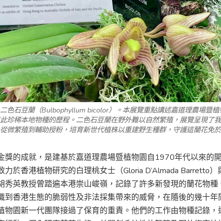
二色石豆蘭（
Bulbophyllum bicolor
）。本展覽重點講述嘉道理農場暨植
此珍稀本地物種的歷程。二色石豆蘭在野外難以自然繁殖，展覽呈現了我
從微繁殖到輔助授粉，培育新世代植株以重建野生種群，守護這蘭花免於
金獎的成就，是建基於嘉道理農場暨植物園自1970年代以來的
力於香港植物研究的白理桃女士（Gloria D’Almada Barretto
胡秀英教授曾踏遍本港崇山峻嶺，記錄了許多新發現的蘭花物種
識到香港生態的脆弱性及非法採集帶來的威脅，在隨後的幾十年
植物園新一代團隊接過了保育的重責。他們的工作由物種記錄，