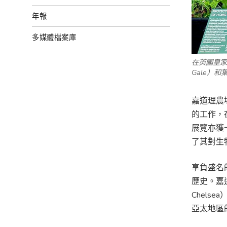
年報
多媒體檔案庫
在英國皇家
Gale
）和
嘉道理農
的工作，
展覽亦獲
了其對生
享負盛名
歷史。嘉道
Chel
亞太地區