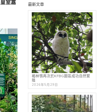
及皇室嘉
最新文章
褐林鴞再次於KFBG園區成功自然繁
殖
2026年5月29日