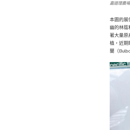
嘉道理農場
本園的展
幽的林蔭
著大量原
植，近期贈
蘭（Bulbo