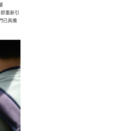
蘭
年，即重新引
們已具備