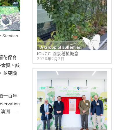
r Stephan
JCNCC 園景種植概念
蘭花保育
2026年2月2日
卉金獎。該
，並突顯
過一百年
vation
澳洲──