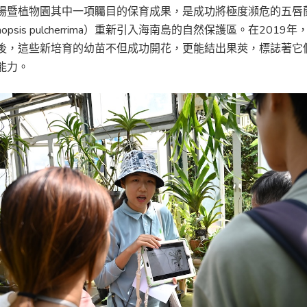
場暨植物園其中一項矚目的保育成果，是成功將極度瀕危的五唇
enopsis pulcherrima）重新引入海南島的自然保護區。在2019
後，這些新培育的幼苗不但成功開花，更能結出果莢，標誌著它
能力。