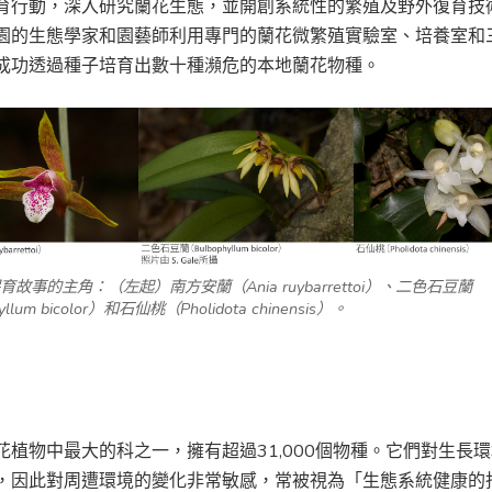
育行動，深入研究蘭花生態，並開創系統性的繁殖及野外復育技
園的生態學家和園藝師利用專門的蘭花微繁殖實驗室、培養室和
成功透過種子培育出數十種瀕危的本地蘭花物種。
育故事的主角：（左起）南方安蘭（
Ania ruybarrettoi
）、二色石豆蘭
llum bicolor
）和石仙桃（
Pholidota chinensis
）。
花植物中最大的科之一，擁有超過31,000個物種。它們對生長
，因此對周遭環境的變化非常敏感，常被視為「生態系統健康的