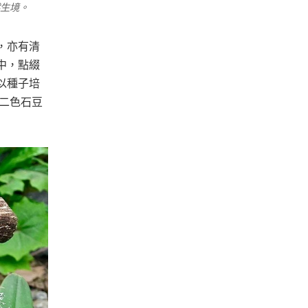
生境。
，亦有清
中，點綴
以種子培
、二色石豆