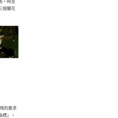
術。時至
三個蘭花
環境的要求
指標」。