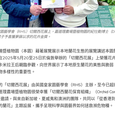
園藝學會（
RHS
）切爾西花展上，嘉道理農場暨植物園的紀仕勳博士（
D
葉子予
喜獲夢寐以求的花卉金獎。
場暨植物園（本園）藉著展覽展示本地蘭花生態的展覽講述本園
在2025年5月20至25日於倫敦舉辦的「切爾西花展」上榮獲花
卡米拉王后親臨參觀，向世界展示了本地原生蘭花的美態與脆弱
物多樣性的重要性。
的「切爾西花展」由英國皇家園藝學會（RHS）主辦，至今已超
理農場暨植物園很榮幸獲「切爾西蘭花保育組織」（Orchid Conser
sea）邀請，與來自新加坡、夏威夷和澳洲的團隊，共同以「從香港到
的蘭花」主題設展，攜手呈現科學與園藝界如何拯救瀕危物種。