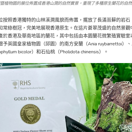
暨植物園的展位佈置成香港山澗的自然實景，重現了多種原生蘭花的自然
位按照香港獨特的山林溪澗風貌而佈置，擺放了長滿苔蘚的岩石
和常綠樹冠，完美地展現香港原生。在這片蒼翠茂盛的自然景觀
產於香港及華南地區的蘭花，其中包括由本園蘭花微繁殖實驗室
予英國皇家植物園（邱園）的南方安蘭（Ania ruybarrettoi）
phyllum bicolor）和石仙桃（Pholidota chinensis）。