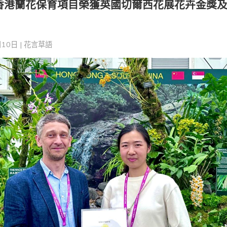
G香港蘭花保育項目榮獲英國切爾西花展花卉金獎
10日 |
花言草語