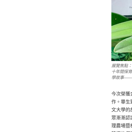
展覽焦點：
十年間保育
學故事——
今次榮獲
作。畢生致
文大學的
眾漸漸認
理農場暨