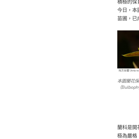
積極的保
今日，本
苗圃，已
本園蘭花
保
（
Bulbophy
蘭科是開
極為嚴格