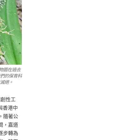
物園在過去
們的保育科
滅絕。
開創性工
）與香港中
。隨著公
間，嘉道
逐步轉為