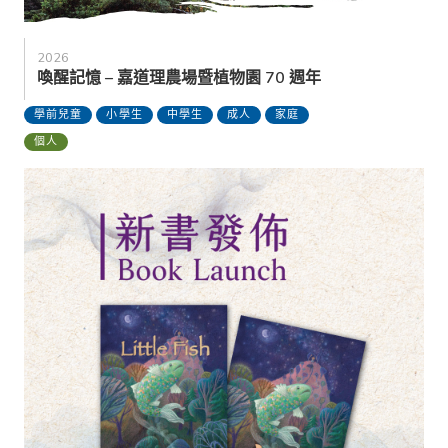
2026
喚醒記憶 – 嘉道理農場暨植物園 70 週年
學前兒童
小學生
中學生
成人
家庭
個人