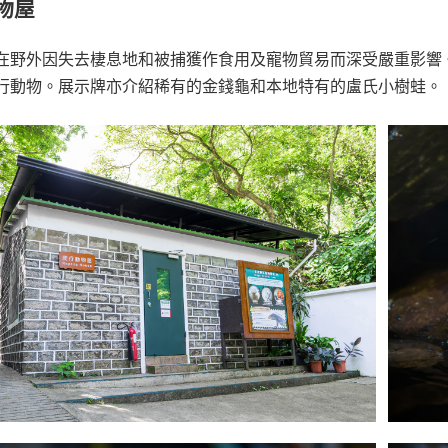
物屋
在野外因失去棲息地和被捕獲作食用及寵物貿易而深受嚴重影響
行動物。展示牌亦介紹稀有的金錢龜和本地特有的盧氏小樹蛙。