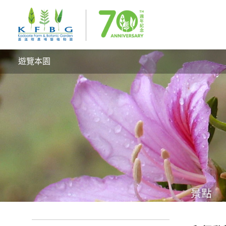
遊覽本園
景點