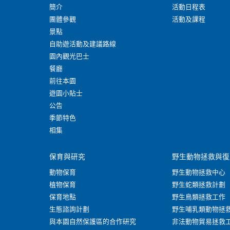
簡介
活動日程表
團體參觀
活動及課程
景點
自助遊活動及建議路線
園內觀光巴士
餐廳
前往本園
遊園小貼士
公告
季節特色
相集
保育與研究
野生動物拯救與復
動物保育
野生動物拯救中心
植物保育
野生蛇類拯救計劃
保育地點
野生鳥類拯救工作
生態諮詢計劃
野生哺乳類動物拯
與本園自然保護區的合作研究
非法動物貿易拯救