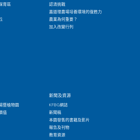
保育區
認清挑戰
嘉道理農場培養環境的復甦力
丘
農業為何重要？
加入改變行列
新聞及資源
場暨植物園
KFBG網誌
價值
新聞稿
本園發售的書籍及影片
報告及刊物
教育資源