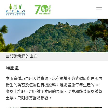
植物園和自然保育區
漫遊我們的山丘
堆肥區
本園會循環再用天然資源，以有氧堆肥方式循環處理園內
衍生的禽畜及植物性有機廢料，堆肥設施每年生產的30
噸以上堆肥，均回饙予本園的果園、溫室和蔬菜園以護養
土壤。只限導賞團體參觀。