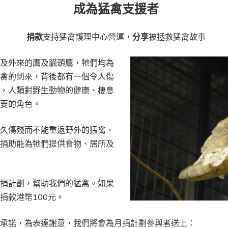
成為猛禽支援者
捐款
支持猛禽護理中心營運，
分享
被拯救猛禽故事
地及外來的鷹及貓頭鷹，牠們均為
猛禽的到來，背後都有一個令人傷
們，人類對野生動物的健康、棲息
重要的角色。
永久傷殘而不能重返野外的猛禽，
的捐助能為牠們提供食物、居所及
月捐計劃，幫助我們的猛禽。如果
捐款港幣100元。
的承諾，為表達謝意，我們將會為月捐計劃參與者送上：