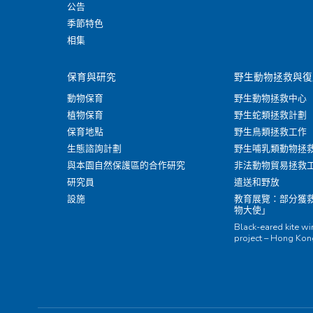
公告
季節特色
相集
保育與研究
野生動物拯救與復
動物保育
野生動物拯救中心
植物保育
野生蛇類拯救計劃
保育地點
野生鳥類拯救工作
生態諮詢計劃
野生哺乳類動物拯
與本園自然保護區的合作研究
非法動物貿易拯救
研究員
遣送和野放
設施
教育展覽：部分獲
物大使」
Black-eared kite w
project – Hong Ko