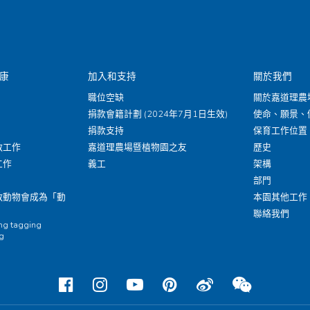
康
加入和支持
關於我們
職位空缺
關於嘉道理農
捐款會籍計劃 (2024年7月1日生效)
使命、願景、
捐款支持
保育工作位置
救工作
嘉道理農場暨植物園之友
歷史
工作
義工
架構
部門
救動物會成為「動
本園其他工作
聯絡我們
ing tagging
ng