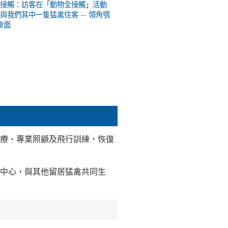
全接觸：訪客在「動物全接觸」活動
與我們其中一隻猛禽住客 -- 領角鴞
y會面
治療、專業照顧及飛行訓練，恢復
理中心，與其他留居猛禽共同生