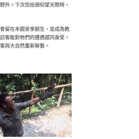
回野外。下次您抬頭仰望天際時，
後會留在本園安享餘生，並成為教
望訪客能對牠們的遭遇感同身受，
訪客與大自然重新聯繫。