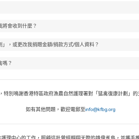
我將會收到什麼？
」，或更改我捐贈金額/捐款方式/個人資料？
禽嗎？
，特別鳴謝香港特區政府漁農自然護理署對「猛禽復康計劃」的
如有其他問題，歡迎電郵至
info@kfbg.org
禽護理中心的工作，照顧這批曾經翱翔天際的雄偉雀鳥，並攜手