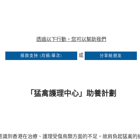
」
）
透過以下行動，您可以幫助我們
或
捐款支持 (月捐/單次)
分享給朋友
「猛禽護理中心」助養計劃
園意識到香港在治療、護理受傷鳥類方面的不足，故肩負起猛禽的