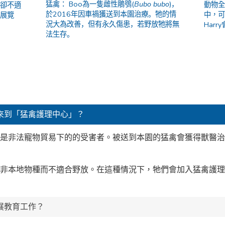
猛禽： Boo
為一隻雌性鵰鴞
(
Bubo bubo
)
，
動物
後卻不適
於
2016
年因車禍獲送到本園治療。牠的情
中，可
育展覽
況大為改善，但有永久傷患，若野放牠將無
Harr
法生存。
來到「猛禽護理中心」？
或是非法寵物貿易下的的受害者。被送到本園的猛禽會獲得獸醫
是非本地物種而不適合野放。在這種情況下，牠們會加入猛禽護
展教育工作？