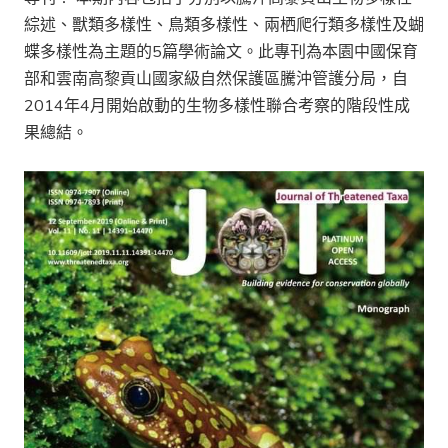
綜述、獸類多樣性、鳥類多樣性、兩栖爬行類多樣性及蝴
蝶多樣性為主題的5篇學術論文。此專刊為本園中國保育
部和雲南高黎貢山國家級自然保護區騰沖管護分局，自
2014年4月開始啟動的生物多樣性聯合考察的階段性成
果總結。