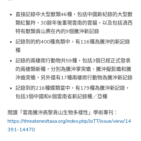
直接記錄中大型獸類46種，包括中國新紀錄的大型獸
類紅鬣羚、30餘年後重現雲南的雲貓，以及包括滇西
特有獸類貢山麂在內的9個騰沖新記錄
記錄到的約400種鳥類中，有116種為騰沖的新記錄
種
記錄的兩棲爬行動物共59種，包括3個已經正式發表
的兩棲類新種，分別為騰沖掌突蟾、騰沖擬髭蟾和騰
沖齒突蟾，另外還有17種兩棲爬行動物為騰沖新記錄
記錄到的216種蝶類當中，有179種為騰沖新記錄，
包括3個中國和6個雲南省新記錄種／亞種
閱讀「雲南騰沖高黎貢山生物多樣性」學術專刊：
https://threatenedtaxa.org/index.php/JoTT/issue/view/14
391-14470