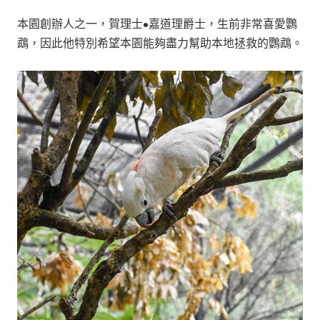
本園創辦人之一，賀理士•嘉道理爵士，生前非常喜愛鸚
鵡，因此他特別希望本園能夠盡力幫助本地拯救的鸚鵡。