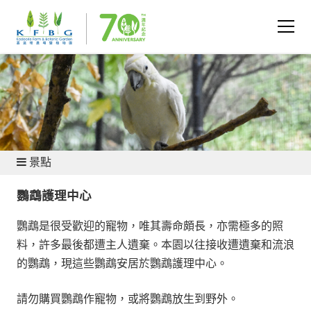
遊覽本園
景點
鸚鵡護理中心
鸚鵡是很受歡迎的寵物，唯其壽命頗長，亦需極多的照
料，許多最後都遭主人遺棄。本園以往接收遭遺棄和流浪
的鸚鵡，現這些鸚鵡安居於鸚鵡護理中心。
請勿購買鸚鵡作寵物，或將鸚鵡放生到野外。