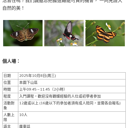
活習性嗎？我們誠邀您把握這難能可貴的機會
，
一同見證大
自然的美！
個人場：
日期
2025年10月8日(周三)
位置
本園下山區
時間
上午09:45 – 11:45（2小時）
程度
入門課程，歡迎沒有觀蝶經驗的人仕或初學者參加
活動對
12歲或以上 (16歲以下的參加者須有成人陪同，並需各自報名)
象
人數上
10人
限
語言
廣東話