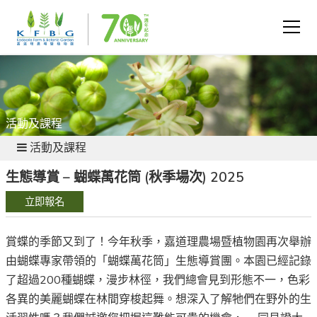
活動及課程
活動及課程
生態導賞 – 蝴蝶萬花筒 (秋季場次) 2025
立即報名
賞蝶的季節又到了
！
今年秋季
，
嘉道理農場暨植物園再次舉辦
由蝴蝶專家帶領的
「
蝴蝶萬花筒
」
生態導賞團
。
本園已經記錄
了超過
200
種蝴蝶
，
漫步林徑，我們總會見到形態不一，色彩
各異的美麗蝴蝶在林間穿梭起舞。想深入了解牠們在野外的生