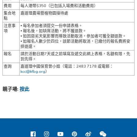
費用
每人港幣$
350（已包括入場費和活動費用）
集合地
嘉道理農場暨植物園接待處
點
注意事
⦁
每名參加者須提交一份申請表格。
項
⦁
報名後，如缺席活動，將不獲退款
。
⦁
如因惡劣天氣影響而導致活動取消，參加者可獲全額退款
。
⦁
如報名人數少於四位
，
該節活動將取消，已繳付的報名費將安
排退還。
報名
請於活動日期7天或之前填寫及遞交此網上表格，名額有限，先
到先得。
查詢
嘉道理中國保育曾小姐
（
電話：2483 7178 或電郵：
kcc@kfbg.org
）
親子場:
按此