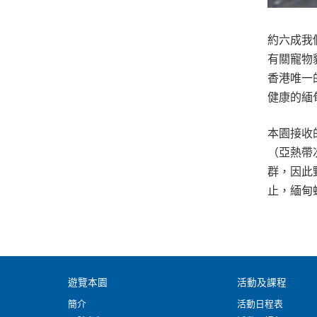
約六成我
有關寵物
香港唯一
健康的緬
本園接收
（亞熱帶
群，因此
止，緬甸
遊覽本園
活動及課程
簡介
活動日程表