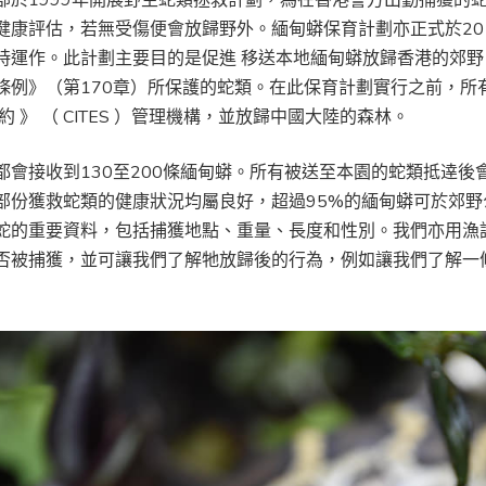
健康評估，若無受傷便會放歸野外。緬甸蟒保育計劃亦正式於20
時運作。此計劃主要目的是促進 移送本地緬甸蟒放歸香港的郊
條例》（第170章）所保護的蛇類。在此保育計劃實行之前，所
約 》 （ CITES ）管理機構，並放歸中國大陸的森林。
都會接收到130至200條緬甸蟒。所有被送至本園的蛇類抵逹
部份獲救蛇類的健康狀況均屬良好，超過95%的緬甸蟒可於郊
蛇的重要資料，包括捕獲地點、重量、長度和性別。我們亦用漁護
否被捕獲，並可讓我們了解牠放歸後的行為，例如讓我們了解一