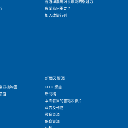
嘉道理農場培養環境的復甦力
丘
農業為何重要？
加入改變行列
新聞及資源
場暨植物園
KFBG網誌
價值
新聞稿
本園發售的書籍及影片
報告及刊物
教育資源
保育資源