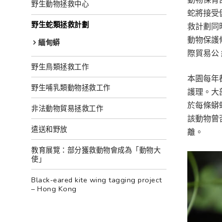
野生動物拯救中心
蛇將接受
野生蛇類拯救計劃
救計劃同
動物保護
緬甸蟒
際貿易公 
野生鳥類拯救工作
本園每年
野生哺乳類動物拯救工作
護理。大
於每條蟒
非法動物貿易拯救工作
該動物曾
遣送和野放
離。
教育展覽：部分獲救動物會成為「動物大
使」
Black-eared kite wing tagging project
– Hong Kong