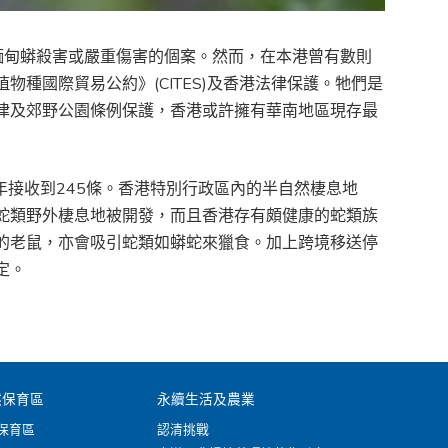
緬甸蟒殺害或嚴重傷害的個案。然而，在本港曾有數則
種國際貿易公約》(CITES)及香港法律保護。牠們是
律及郊野公園條例保護，香港或許擁有華南地區現存最
9年接收到245條。香港特別行政區內的半自然棲息地
蛇類野外棲息地被開發，而且香港存有頗健康的蛇類族
的老鼠，亦會吸引蛇類如蟒蛇來獵食。加上跨境移送停
定。
然保育區
永續生活及農業
保育區
認清挑戰