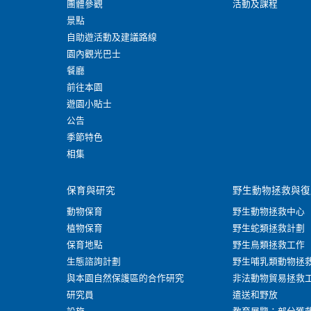
團體參觀
活動及課程
景點
自助遊活動及建議路線
園內觀光巴士
餐廳
前往本園
遊園小貼士
公告
季節特色
相集
保育與研究
野生動物拯救與復
動物保育
野生動物拯救中心
植物保育
野生蛇類拯救計劃
保育地點
野生鳥類拯救工作
生態諮詢計劃
野生哺乳類動物拯
與本園自然保護區的合作研究
非法動物貿易拯救
研究員
遣送和野放