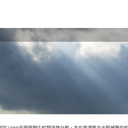
部於1999年開展野生蛇類拯救計劃，為在香港警方出勤捕獲的