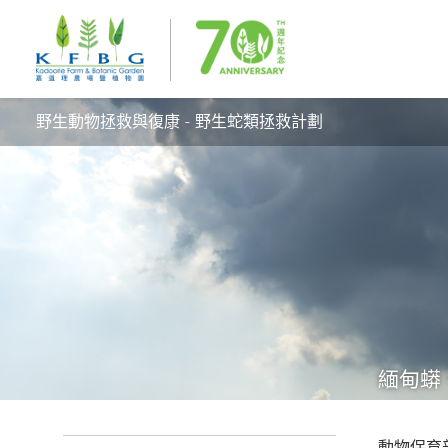
野生動物拯救與復康 - 野生蛇類拯救計劃
緬甸蟒
動物保育