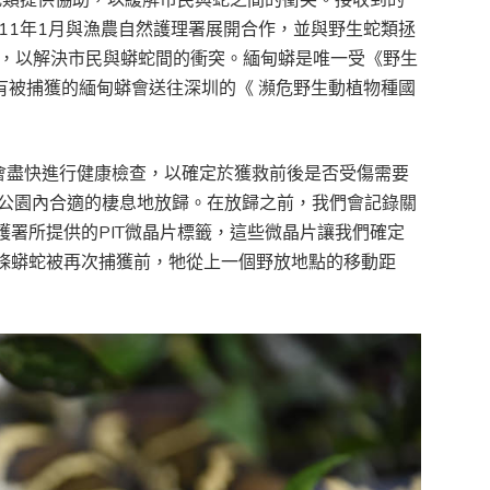
11年1月與漁農自然護理署展開合作，並與野生蛇類拯
野，以解決市民與蟒蛇間的衝突。緬甸蟒是唯一受《野生
有被捕獲的緬甸蟒會送往深圳的《 瀕危野生動植物種國
後會盡快進行健康檢查，以確定於獲救前後是否受傷需要
野公園內合適的棲息地放歸。在放歸之前，我們會記錄關
署所提供的PIT微晶片標籤，這些微晶片讓我們確定
條蟒蛇被再次捕獲前，牠從上一個野放地點的移動距