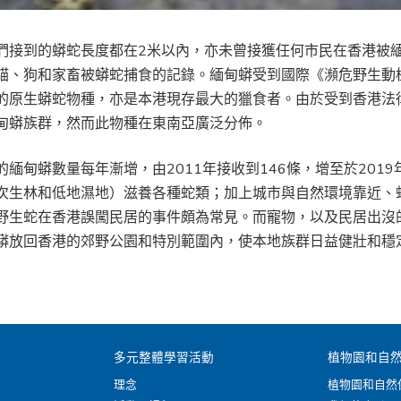
們接到的蟒蛇長度都在2米以內，亦未曾接獲任何市民在香港被
貓、狗和家畜被蟒蛇捕食的記錄。緬甸蟒受到國際《瀕危野生動植物
的原生蟒蛇物種，亦是本港現存最大的獵食者。由於受到香港法
甸蟒族群，然而此物種在東南亞廣泛分佈。
的緬甸蟒數量每年漸增，由2011年接收到146條，增至於201
次生林和低地濕地）滋養各種蛇類；加上城市與自然環境靠近、
野生蛇在香港誤闖民居的事件頗為常見。而寵物，以及民居出沒
蟒放回香港的郊野公園和特別範圍內，使本地族群日益健壯和穩
多元整體學習活動
植物園和自
理念
植物園和自然