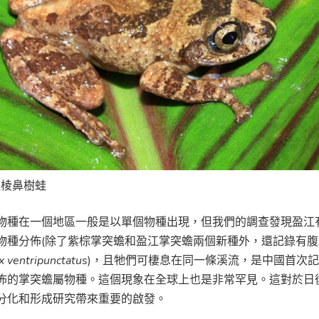
江棱鼻樹蛙
物種在一個地區一般是以單個物種出現，但我們的調查發現盈江
物種分佈(除了紫棕掌突蟾和盈江掌突蟾兩個新種外，還記錄有
x ventripunctatus
)，且牠們可棲息在同一條溪流，是中國首次
佈的掌突蟾屬物種。這個現象在全球上也是非常罕見。這對於日
分化和形成研究帶來重要的啟發。