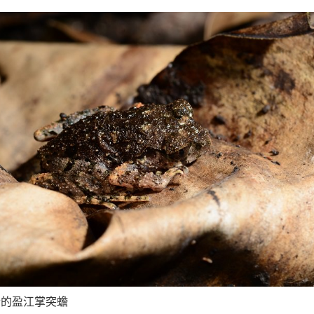
合的盈江掌突蟾