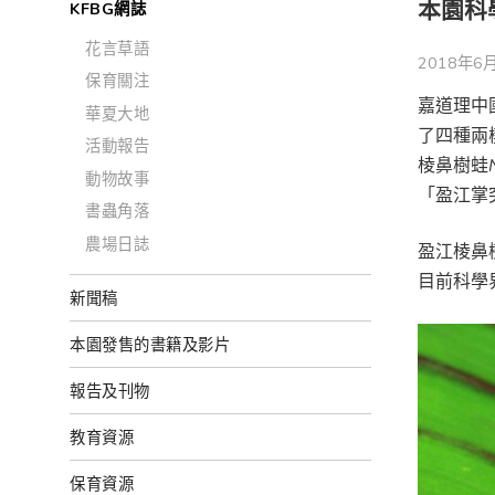
本園科
KFBG網誌
花言草語
2018年6月
保育關注
嘉道理中
華夏大地
了四種兩
活動報告
棱鼻樹蛙
動物故事
「盈江掌
書蟲角落
農場日誌
盈江棱鼻
目前科學
新聞稿
本園發售的書籍及影片
報告及刊物
教育資源
保育資源