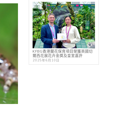
KFBG香港蘭花保育項目榮獲英國切
爾西花展花卉金獎及皇室嘉許
2025年6月10日