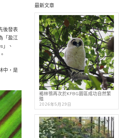
最新文章
先後發表
為「盈江
us
」、
。
林中，是
褐林鴞再次於KFBG園區成功自然繁
殖
2026年5月29日