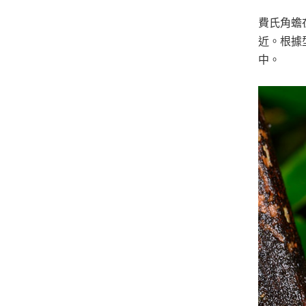
費氏角蟾
近。根據
中。