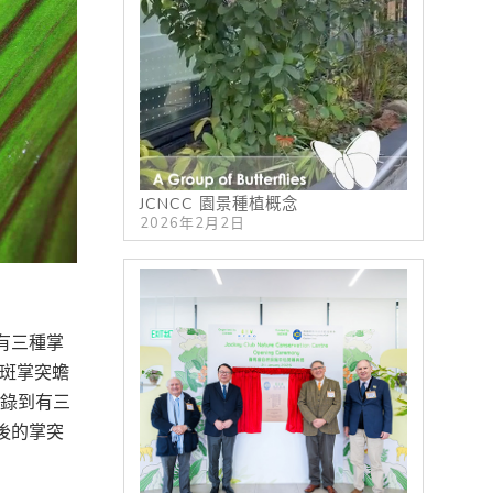
JCNCC 園景種植概念
2026年2月2日
有三種掌
腹斑掌突蟾
記錄到有三
後的掌突