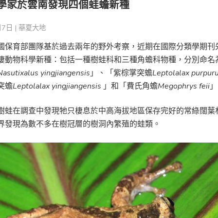
學家於雲南發現四個蛙蟾新種
7日 |
華夏大地
國保育部團隊基於過去兩年的野外考察，近期在國際分類學期刊
棲動物科學新種：包括一種樹蛙科和三種角蟾科物種，分別命名
Nasutixalus yingjiangensis
」、「紫棕掌突蟾
Leptolalax purpur
突蟾
Leptolalax yingjiangensis
」和「費氏角蟾
Megophrys feii
」
樹蛙在調查中發現牠只棲息於中高海拔地區保存完好的常綠闊葉
界發現為數不多在樹冠層的樹洞內繁殖的蛙類。