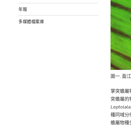
年報
多媒體檔案庫
圖一. 盈
掌突蟾屬
突蟾屬的
Leptolala
種同域分
蟾屬物種