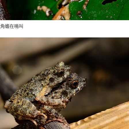
氏角蟾在鳴叫