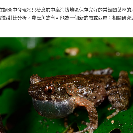
在調查中發現牠只棲息於中高海拔地區保存完好的常綠闊葉林的
型態對比分析，費氏角蟾有可能為一個新的屬或亞屬；相關研究