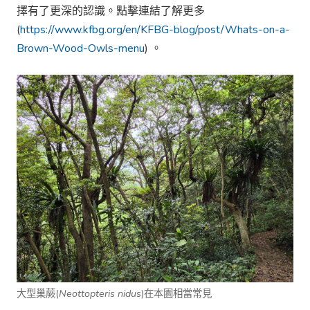
擇有了更深的認識。點擊連結了解更多
(
https://www.kfbg.org/en/KFBG-blog/post/Whats-on-a-
Brown-Wood-Owls-menu
) 。
大型巢蕨(
Neottopteris nidu
s
)在本園相當常見