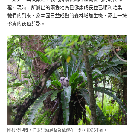
程。現時，所孵出的兩隻幼鳥已健康成長並已順利離巢。
牠們的到來，為本園日益成熟的森林增加生機，添上一抹
珍貴的夜色剪影。
剛被發現時，這兩只幼鳥緊緊依偎在一起，形影不離。