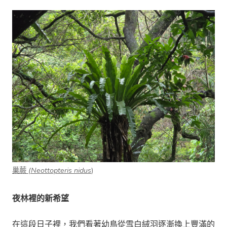
巢蕨
(Neottopteris nidus
)
夜林裡的新希望
在這段日子裡，我們看著幼鳥從雪白絨羽逐漸換上豐滿的