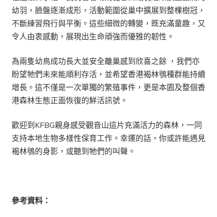
幼羽，臉盤逐漸成形，活動範圍從巢中擴展到整棵樹冠，
不斷練習飛行與平衡。這些細微的轉變，既充滿童趣，又
令人由衷感動，展現出生命頑強而優雅的韌性。
為兩隻幼鳥成功長大並安全離巢感到欣喜之餘 ，我們亦
盼望牠們未來能順利存活，並希望香港褐林鴞種群能持續
增長。這不僅是一次單獨的繁殖事件，更是本園及整個香
港森林生態正面恢復的鮮活訊號。
歡迎到KFBG親身感受觀音山這片充滿活力的森林，一同
支持本地生物多樣性保育工作。幸運的話，你或許能遇見
褐林鴞的身影，或聽到牠們的叫聲。
參考資料：