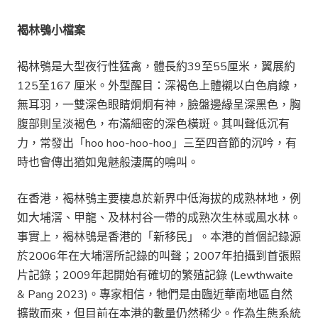
褐林鴞小檔案
褐林鴞是大型夜行性猛禽，體長約39至55厘米，翼展約
125至167 厘米。外型醒目：深褐色上體襯以白色肩線，
無耳羽，一雙深色眼睛炯炯有神，臉盤邊緣呈深黑色，胸
腹部則呈淡褐色，布滿細密的深色橫斑。其叫聲低沉有
力，常發出「hoo hoo-hoo-hoo」三至四音節的沉吟，有
時也會傳出猶如鬼魅般淒厲的鳴叫。
在香港，褐林鴞主要棲息於新界中低海拔的成熟林地，例
如大埔滘、甲龍、及林村谷一帶的成熟次生林或風水林。
事實上，褐林鴞是香港的「新移民」。本港的首個記錄源
於2006年在大埔滘所記錄的叫聲；2007年拍攝到首張照
片記錄；2009年起開始有確切的繁殖記錄 (Lewthwaite
& Pang 2023)。專家相信，牠們是由臨近華南地區自然
擴散而來，但目前在本港的數量仍然稀少。作為生態系統