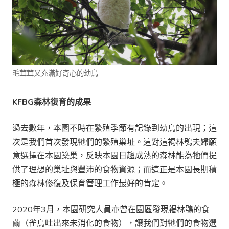
毛茸茸又充滿好奇心的幼鳥
KFBG
森林復育的成果
過去數年，本園不時在繁殖季節有記錄到幼鳥的出現；這
次是我們首次發現牠們的繁殖巢址。這對這褐林鴞夫婦願
意選擇在本園築巢，反映本園日趨成熟的森林能為牠們提
供了理想的巢址與豐沛的食物資源；而這正是本園長期積
極的森林修復及保育管理工作最好的肯定。
2020年3月，本園研究人員亦曾在園區發現褐林鴞的食
繭（雀鳥吐出來未消化的食物），讓我們對牠們的食物選