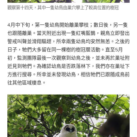
觀察第十四天，其中一隻幼鳥由巢穴攀上了較高位置的樹冠
4月中下旬，第一隻幼鳥開始離巢攀枝；數日後，另一隻
也跟隨離巢。當天附近出現一隻紅嘴藍鵲，親鳥立即發出
警戒叫聲並滑翔驅趕，所幸兩隻幼鳥均安然無恙。之後的
日子，牠們大多留在同一棵樹的樹冠層活動。直至5月
初，監測團隊最後一次觀察到幼鳥之後，並未再於巢址附
近見到牠們。為確認幼鳥是否跌落林下，我們亦在巢址下
方進行搜尋。所幸並未發現幼鳥，相信牠們已跟隨成鳥前
往其他區域棲息。