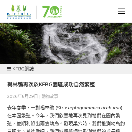
新聞及資源
KFBG網誌
褐林鴞再次於KFBG園區成功自然繁殖
2026年5月29日 |
動物故事
去年春季，一對褐林鴞 (
Strix leptogrammica ticehursti
)
在本園繁殖。今年，我們欣喜地再次見到牠們在園內繁
殖，並順利孵出兩隻幼鳥。發現巢穴時，我們推測幼鳥約
三週大。其後數週，我們持續低調地監測牠們的成長過