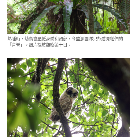
熟睡時，幼鳥會壓低身體和頭部，令監測團隊只能看見牠們的
「背脊」。照片攝於觀察第十日。