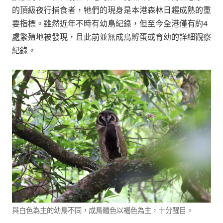
的頂級夜行捕食者，牠們的現身是本港森林日趨成熟的重
要指標。雖然近年不時有幼鳥紀錄，但至今全港僅有約4
處繁殖地被發現，且此前並無成鳥孵蛋或育幼的詳細觀察
紀錄。
與白色為主的幼鳥不同，成鳥體色以褐色為主，十分醒目。