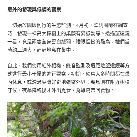
意外的發現與低調的觀察
一切始於園區例行的生態監測。4月初，監測團隊在調查
時，發現一棵高大樟樹上的巢蕨有異樣動靜。透過望遠鏡
一看，竟是兩隻全身雪白絨羽、睡眼惺忪的雛鳥。牠們當
時約三週大，靜靜地窩在巢中。
自此，我們使用紅外相機、錄音監測及遠距離望遠鏡等方
式進行最小干擾的進行觀察。初期，幼鳥大多時間都在巢
內休息，或透過葉隙好奇地張望外界；親鳥則在附近樹枝
守候，夜幕降臨後才外出覓食，為雛鳥帶回食物。