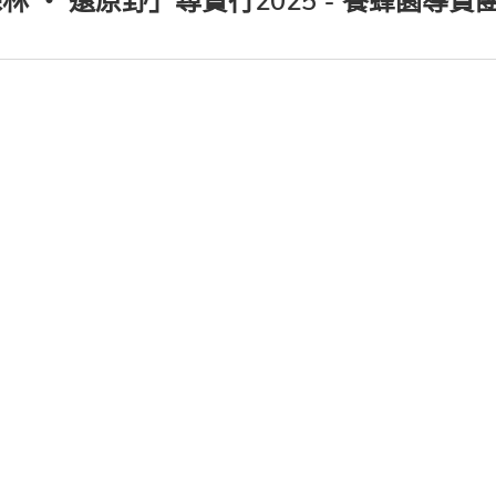
林 ‧ 還原野」尋寶行2025 - 養蜂園導賞