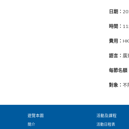
日期：
2
時間：
11
費用：
HK
語言：
廣
每節名額
對象：
不
遊覽本園
活動及課程
簡介
活動日程表