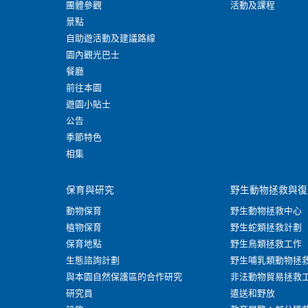
團體參觀
活動及課程
景點
自助遊活動及建議路線
園內觀光巴士
餐廳
前往本園
遊園小貼士
公告
季節特色
相集
保育與研究
野生動物拯救與復
動物保育
野生動物拯救中心
植物保育
野生蛇類拯救計劃
保育地點
野生鳥類拯救工作
生態諮詢計劃
野生哺乳類動物拯
與本園自然保護區的合作研究
非法動物貿易拯救
研究員
遣送和野放