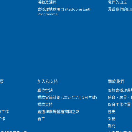
活動及課程
我們的山丘
嘉道理地球項目 (Kadoorie Earth
漫遊我們的山
Programme)
康
加入和支持
關於我們
職位空缺
關於嘉道理農
捐款會籍計劃 (2024年7月1日生效)
使命、願景、
捐款支持
保育工作位置
救工作
嘉道理農場暨植物園之友
歷史
工作
義工
架構
部門