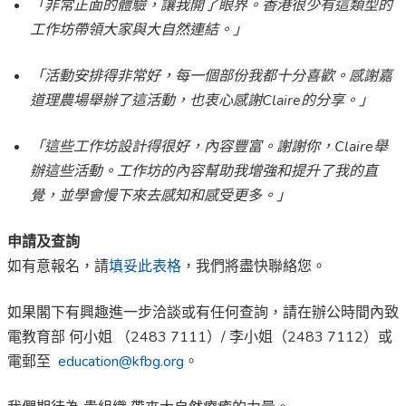
「非常正面的體驗，讓我開了眼界。香港很少有這類型的
工作坊帶領大家與大自然連結。」
「活動安排得非常好，每一個部份我都十分喜歡。感謝嘉
道理農場舉辦了這活動，也衷心感謝Claire的分享。」
「這些工作坊設計得很好，內容豐富。謝謝你，Claire舉
辦這些活動。工作坊的內容幫助我增強和提升了我的直
覺，並學會慢下來去感知和感受更多。」
申請及查詢
如有意報名，請
填妥此表格
，我們將盡快聯絡您。
如果閣下有興趣進一步洽談或有任何查詢，請在辦公時間內致
電教育部 何小姐 （2483 7111）/ 李小姐（2483 7112）或
電郵至
education@kfbg.org
。