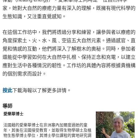
律動（healing energy）。愛樂華博士同時是一位自然科學
家，她對大自然的療癒力量有深入的理解，既擁有現代科學的
生態知識，又注重直覺感知。
在這個工作坊中，我們將透過分享和練習，讓參與者以療癒的
角度探索土、火、水、風﹑空這五大自然元素。通過感官、直
覺和情感的互動，他們將深入了解樹木的奧秘。同時，參加者
還能從中學習如何在大自然中扎根、保持正念和充電，以建立
應對生活中各種情況的韌性。工作坊的具體內容將根據貴機構
的個別需求而設計。
按此
下載海報以了解更多詳情。
導師
愛樂華博士
法國藉的愛樂華博士在非洲塞內加爾度過她的童
年，其後在法國接受教育，並取得生物學碩士及植
物生態學博士學位，其博士學位課程的實地研究調