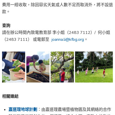
費用一經收取，除因惡劣天氣或人數不足而取消外，將不設退
款。
查詢
請在辦公時間內致電教育部 李小姐（2483 7112）/ 何小姐
（2483 7111） 或電郵至
joanna.li@kfbg.org
。
相關連結
嘉道理地球計劃
：由嘉道理農場暨植物園及其網絡的合作