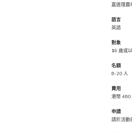
嘉道理農
語言
英語
對象
1
6 歲或
名額
8-20 人
費用
港幣 480
申請
請於活動