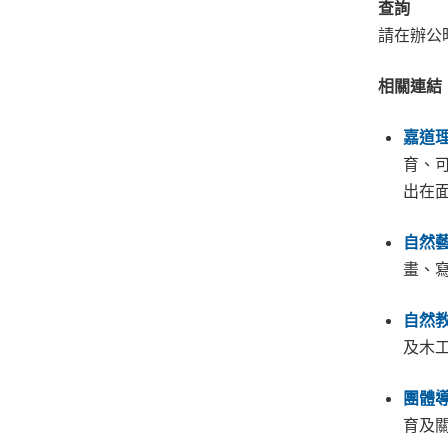
查詢
請在辦公
相關連結
嘉道
育、
出在
自然
畫、
自然
及木
團體
育及