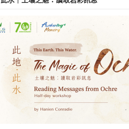
．此水｜土壤之魅：讀取岩彩訊息