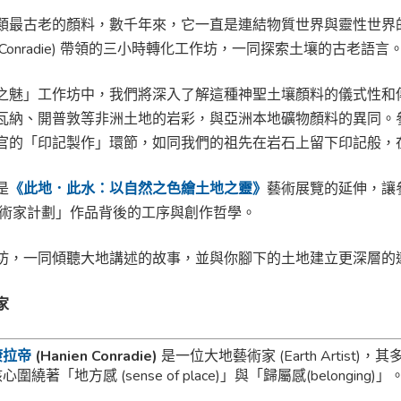
類最古老的顏料，數千年來，它一直是連結物質世界與靈性世界
en Conradie) 帶領的三小時轉化工作坊，一同探索土壤的古老語言
之魅」工作坊中，我們將深入了解這種神聖土壤顏料的儀式性和
瓦納、開普敦等非洲土地的岩彩，與亞洲本地礦物顏料的異同。
官的「印記製作」環節，如同我們的祖先在岩石上留下印記般，
是
《此地．此水：以自然之色繪土地之靈》
藝術展覽的延伸，讓參
藝術家計劃」作品背後的工序與創作哲學。
坊，一同傾聽大地講述的故事，並與你腳下的土地建立更深層的
家
康拉帝
(Hanien Conradie)
是一位大地藝術家 (Earth Artist)
圍繞著「地方感 (sense of place)」與「歸屬感(belonging)」