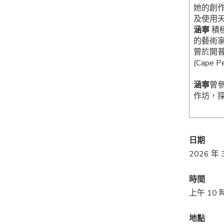
她的創
及使用
涵寧
積
的藝術
曾於開普敦
(Cape P
涵寧
曾
作坊，
日期
2026 年
時間
上午 10 
地點