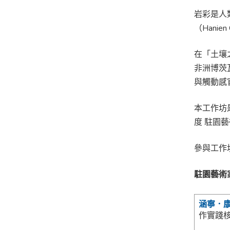
岩彩是人
（Hani
在「土壤
非洲博茨
與觸動感
本工作坊
度 駐園
參與工作
駐園藝術
涵寧．
作實踐核心