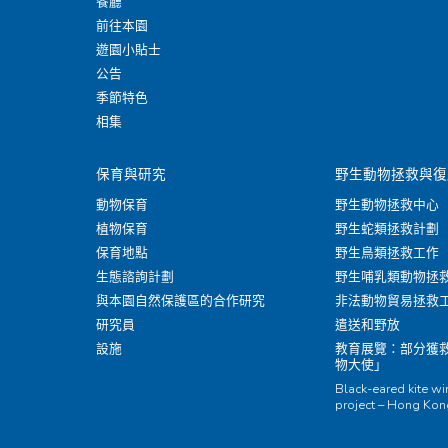
餐廳
前往本園
遊園小貼士
公告
季節特色
相集
保育與研究
野生動物拯救與復
動物保育
野生動物拯救中心
植物保育
野生蛇類拯救計劃
保育地點
野生鳥類拯救工作
生態諮詢計劃
野生哺乳類動物拯
與本園自然保護區的合作研究
非法動物貿易拯救
研究員
遣送和野放
設施
教育展覽：部分獲
物大使」
Black-eared kite w
project – Hong Ko