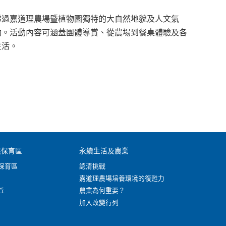
透過嘉道理農場暨植物園獨特的大自然地貌及人文氣
動。活動內容可涵蓋團體導賞、從農場到餐桌體驗及各
生活。
然保育區
永續生活及農業
保育區
認清挑戰
嘉道理農場培養環境的復甦力
丘
農業為何重要？
加入改變行列