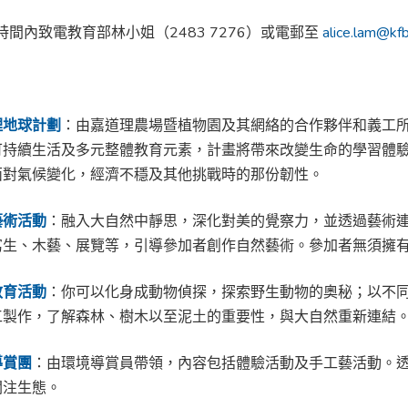
時間內致電教育部林小姐（2483 7276）或電郵至
alice.lam@kf
理地球計劃
：由嘉道理農場暨植物園及其網絡的合作夥伴和義工
可持續生活及多元整體教育元素，計畫將帶來改變生命的學習體
面對氣候變化，經濟不穩及其他挑戰時的那份韌性。
藝術活動
：融入大自然中靜思，深化對美的覺察力，並透過藝術
寫生、木藝、展覽等，引導參加者創作自然藝術。參加者無須擁
教育活動
：你可以化身成動物偵探，探索野生動物的奧秘；以不
工製作，了解森林、樹木以至泥土的重要性，與大自然重新連結
導賞團
：由環境導賞員帶領，內容包括體驗活動及手工藝活動。
關注生態。