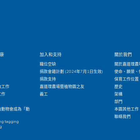
康
加入和支持
關於我們
職位空缺
關於嘉道理農
捐款會籍計劃 (2024年7月1日生效)
使命、願景、
捐款支持
保育工作位置
救工作
嘉道理農場暨植物園之友
歷史
工作
義工
架構
部門
救動物會成為「動
本園其他工作
聯絡我們
ing tagging
ng