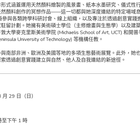
作形式涵蓋運用天然顏料繪製的風景畫、紙本水墨研究、儀式性
天然顏料創作的冥想作品——這一切都與她深度連結的特定場域
極參與各類跨學科研討會、線上組織，以及專注於透過創意實踐
家駐留計劃。她擁有美術碩士學位（主修繪畫與生態學）以及建
大學麥克里斯美術學院 (Michaelis School of Art, UCT) 
eninsula University of Technology) 等機構任教。
參與南部非洲、歐洲及美國等地的多項生態藝術展覽。此外，她
探索透過創意實踐建立與自然、他人及自我連結的新途徑。
 3 月 29 日（日）
時至下午 1 時