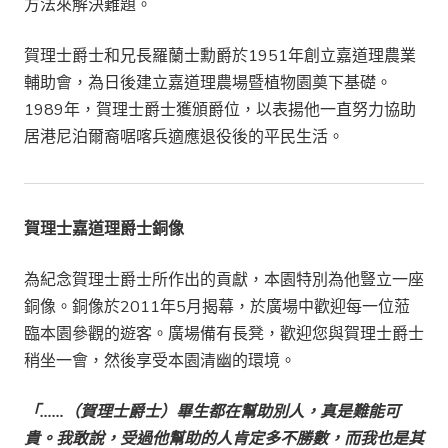
方法來解決難題。
賀理士爵士和兄長羅蘭士勳爵於1951年創立嘉道理農業
輔助會，為日後建立嘉道理農場暨植物園奠下基礎。
1989年，賀理士爵士獲頒爵位，以表揚他一直努力協助
居港尼泊爾裔啹喀兵適應退役後的平民生活。
賀理士嘉道理爵士銅像
為紀念賀理士爵士所作出的貢獻，本園特別為他豎立一座
銅像。銅像於2011年5月揭幕，於廣場中歡迎每一位蒞
臨本園參觀的遊客。廣場備有長凳，歡迎您與賀理士爵士
稍坐一會，然後享受本園清幽的環境。
「……（賀理士爵士）畢生都在幫助別人，真是難能可
貴。我敢說，受過他幫助的人肯定多不勝數，而我也是其