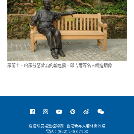
羅蘭士‧哈羅芬瑟曾為約翰連儂、邱吉爾等名人鑄造銅像
嘉道理農場暨植物園 香港新界大埔林錦公路
電話：(852) 2483 7200