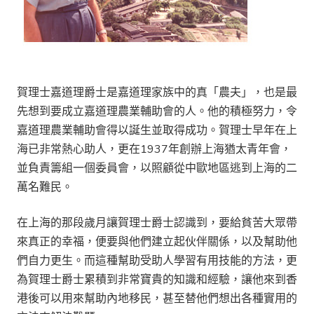
賀理士嘉道理爵士是嘉道理家族中的真「農夫」，也是最
先想到要成立嘉道理農業輔助會的人。他的積極努力，令
嘉道理農業輔助會得以誕生並取得成功。賀理士早年在上
海已非常熱心助人，更在1937年創辦上海猶太青年會，
並負責籌組一個委員會，以照顧從中歐地區逃到上海的二
萬名難民。
在上海的那段歲月讓賀理士爵士認識到，要給貧苦大眾帶
來真正的幸福，便要與他們建立起伙伴關係，以及幫助他
們自力更生。而這種幫助受助人學習有用技能的方法，更
為賀理士爵士累積到非常寶貴的知識和經驗，讓他來到香
港後可以用來幫助內地移民，甚至替他們想出各種實用的