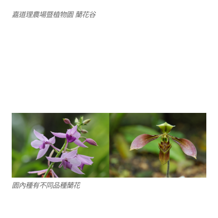
嘉道理農場暨植物園 蘭花谷
園內種有不同品種蘭花