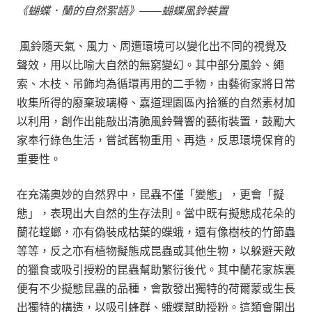
《蝴蝶．蘭的自然絮語》
——
蝴蝶風鈴裝置
風鈴隨天氣、風力、周遭環境可以變化出不同的視覺及
聲效，用以比喻大自然的無窮變幻。其中部分風鈴、繩
索、木枝、吊飾均為循環再用的二手物，由藝術家將日常
收集所得的廢棄玻璃樽、嘉道理園區內拾獲的自然素材加
以利用，創作出能敲出清脆風鈴聲響的藝術裝置，鼓勵大
家奉行綠色生活，嘗試舊物重用、再造，反思環境保育的
重要性。
在充滿奧妙的自然界中，昆蟲不僅「變態」，更會「擬
態」，表現出大自然的生存法則。當中既有擬態成花朵的
蘭花螳螂，亦有偽裝成枯葉的蝶蛾，還有像樹枝的竹節蟲
等等，反之亦有植物擬態成昆蟲或其他生物，以躲避天敵
的獵食或吸引授粉的昆蟲幫助繁衍後代。其中蘭花家族裏
便有不少擬態昆蟲的品種，會散發出獨特的荷爾蒙或生長
出獨特的構造，以吸引蜂群、蛾蝶幫助授粉。這類會開出