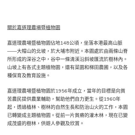
關於
嘉道理農場暨植物園
嘉道理農場暨植物園佔地148公頃，坐落本港最高山脈
——大帽山的北坡，於大埔市附近。本園處於由兩條山脊
所形成的深谷之中，谷中一條清溪沿斜坡匯流於樹林內。
山坡上有各式主題植物園，還有菜園和梯田農圃，以及各
種保育及教育設施。
嘉道理農場暨植物園於1956年成立，當年的目標是向貧
苦農民提供農業輔助，幫助他們自力更生。從1960年
起，透過植林、樹林的自然生長和防治山火的工作，本園
已轉變成主題植物園。從前一片貧瘠的灌木林，現在已變
成茂盛的樹林，供遊人參觀及欣賞。