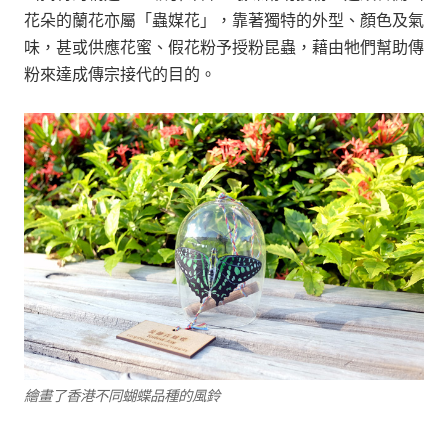
花朵的蘭花亦屬「蟲媒花」，靠著獨特的外型、顏色及氣
味，甚或供應花蜜、假花粉予授粉昆蟲，藉由牠們幫助傳
粉來達成傳宗接代的目的。
繪畫了香港不同蝴蝶品種的風鈴