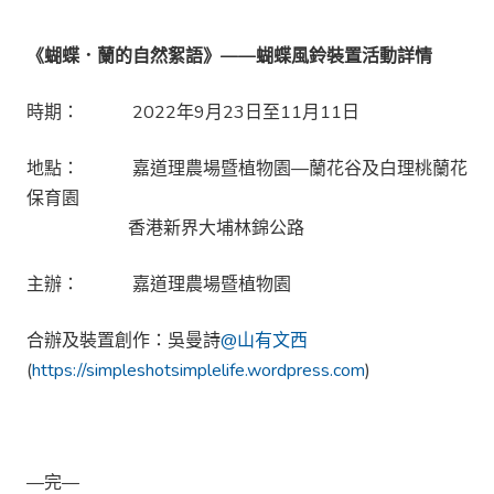
《蝴蝶．蘭的自然絮語》
——蝴蝶風鈴裝置活動詳情
時期： 2022年9月23日至11月11日
地點： 嘉道理農場暨植物園—蘭花谷及白理桃蘭花
保育園
香港新界大埔林錦公路
主辦： 嘉道理農場暨植物園
合辦及裝置創作：吳曼詩
@山有文西
(
https://simpleshotsimplelife.wordpress.com
)
—完—