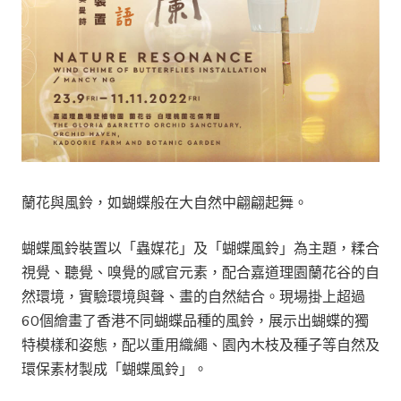
蘭花與風鈴，如蝴蝶般在大自然中翩翩起舞。
蝴蝶風鈴裝置以「蟲媒花」及「蝴蝶風鈴」為主題，糅合
視覺、聽覺、嗅覺的感官元素，配合嘉道理園蘭花谷的自
然環境，實驗環境與聲、畫的自然結合。現場掛上超過
60個繪畫了香港不同蝴蝶品種的風鈴，展示出蝴蝶的獨
特模樣和姿態，配以重用織繩、園內木枝及種子等自然及
環保素材製成「蝴蝶風鈴」。