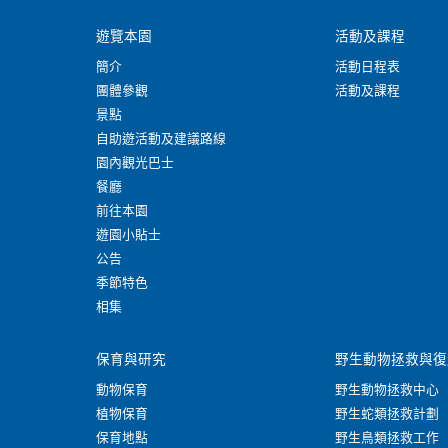
遊覽本園
活動及課程
簡介
活動日程表
團體參觀
活動及課程
景點
自助遊活動及建議路線
園內觀光巴士
餐廳
前往本園
遊園小貼士
公告
季節特色
相集
保育與研究
野生動物拯救與復
動物保育
野生動物拯救中心
植物保育
野生蛇類拯救計劃
保育地點
野生鳥類拯救工作