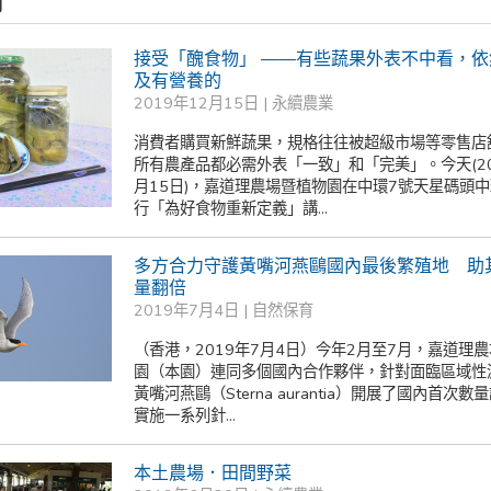
稿
接受「醜食物」 ——有些蔬果外表不中看，
及有營養的
2019年12月15日 |
永續農業
消費者購買新鮮蔬果，規格往往被超級市場等零售店
所有農產品都必需外表「一致」和「完美」。今天(20
月15日)，嘉道理農場暨植物園在中環7號天星碼頭
行「為好食物重新定義」講...
多方合力守護黃嘴河燕鷗國內最後繁殖地 助
量翻倍
2019年7月4日 |
自然保育
（香港，2019年7月4日）今年2月至7月，嘉道理
園（本園）連同多個國內合作夥伴，針對面臨區域性
黃嘴河燕鷗（Sterna aurantia）開展了國內首次數
實施一系列針...
本土農場．田間野菜