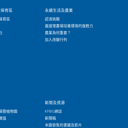
然保育區
永續生活及農業
保育區
認清挑戰
嘉道理農場培養環境的復甦力
丘
農業為何重要？
加入改變行列
新聞及資源
場暨植物園
KFBG網誌
價值
新聞稿
本園發售的書籍及影片