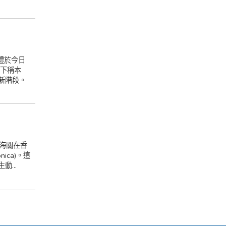
禮於今日
（下稱本
新階段。
港海關在香
nica)。這
...