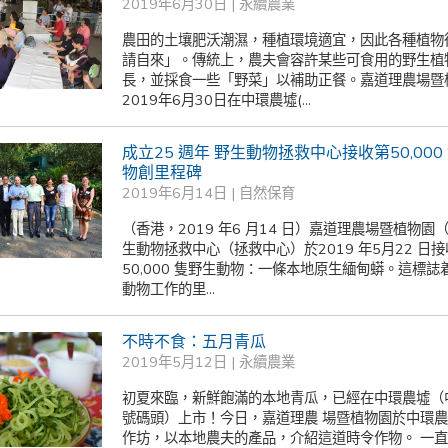
2019年6月30日 |
永續農業
農田的土壤肥沃潮濕，種植環境適宜，因此各種植物
請自來」。傳統上，農夫會容許某些可食用的野生植
長，並採食一些「野菜」以補助正餐。嘉道理農場暨
2019年6月30日在中環農墟(...
成立25 週年 野生動物拯救中心接收第50,000
物創里程碑
2019年6月14日 |
自然保育
（香港，2019 年6 月14 日）嘉道理農場暨植物園
生動物拯救中心（拯救中心）於2019 年5月22 日
50,000 隻野生動物：一條本地原生緬甸蟒。這標誌
動物工作的里...
不時不食：五月青瓜
2019年5月12日 |
永續農業
初夏來臨，新鮮飽滿的本地青瓜，已經在中環農墟（中
號碼頭）上市！今日，嘉道理農 場暨植物園於中環
作坊，以本地農夫的產品，介紹這道時令作物。 一