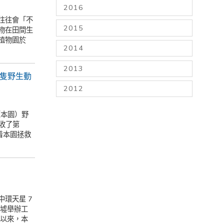
2016
往往會「不
2015
物在田間生
植物園於
2014
2013
 隻野生動
2012
（本園）野
接收了第
着本園拯救
環天星 7
農墟舉辦工
直以來，本