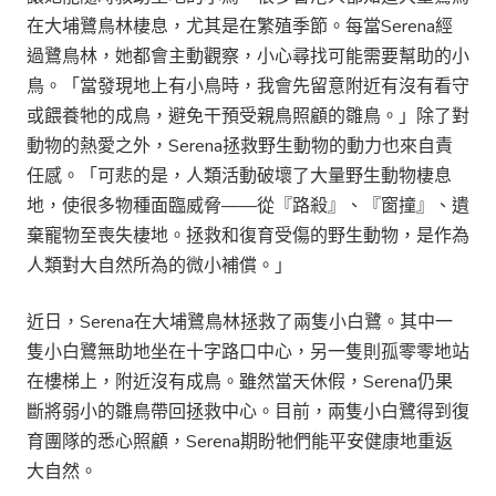
在大埔鷺鳥林棲息，尤其是在繁殖季節。每當Serena經
過鷺鳥林，她都會主動觀察，小心尋找可能需要幫助的小
鳥。「當發現地上有小鳥時，我會先留意附近有沒有看守
或餵養牠的成鳥，避免干預受親鳥照顧的雛鳥。」除了對
動物的熱愛之外，Serena拯救野生動物的動力也來自責
任感。「可悲的是，人類活動破壞了大量野生動物棲息
地，使很多物種面臨威脅——從『路殺』、『窗撞』、遺
棄寵物至喪失棲地。拯救和復育受傷的野生動物，是作為
人類對大自然所為的微小補償。」
近日，Serena在大埔鷺鳥林拯救了兩隻小白鷺。其中一
隻小白鷺無助地坐在十字路口中心，另一隻則孤零零地站
在樓梯上，附近沒有成鳥。雖然當天休假，Serena仍果
斷將弱小的雛鳥帶回拯救中心。目前，兩隻小白鷺得到復
育團隊的悉心照顧，Serena期盼牠們能平安健康地重返
大自然。