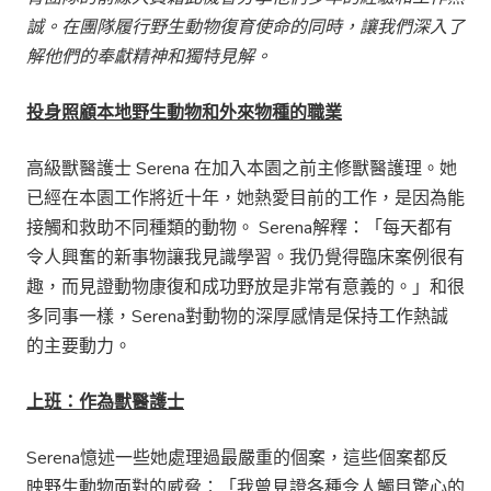
誠。在團隊履行野生動物復育使命的同時，讓我們深入了
解他們的奉獻精神和獨特見解。
投身
照顧本地
野生動物和外來物種的
職
業
高級獸醫護士 Serena 在加入本園之前主修獸醫護理。她
已經在本園工作將近十年，她熱愛目前的工作，是因為能
接觸和救助不同種類的動物。 Serena解釋：「每天都有
令人興奮的新事物讓我見識學習。我仍覺得臨床案例很有
趣，而見證動物康復和成功野放是非常有意義的。」和很
多同事一樣，Serena對動物的深厚感情是保持工作熱誠
的主要動力。
上班：作為獸醫護士
Serena憶述一些她處理過最嚴重的個案，這些個案都反
映野生動物面對的威脅：「我曾見證各種令人觸目驚心的