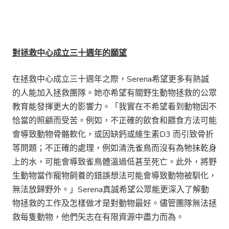
對拯救中心成立三十週年的願望
在拯救中心成立三十週年之際，Serena希望更多有熱誠
的人能加入拯救團隊。她亦希望有關野生動物拯救的公眾
教育能發揮更大的影響力。「我實在不希望看到動物因不
恰當的照顧而受苦。例如，不正確的飲食和餵食方法可能
會導致動物骨骼軟化，或因缺鈣或維生素D3 而引致骨折
等問題；不正確的處理，例如清洗雀鳥而沒有為牠抺乾身
上的水，可能會導致雀鳥體溫過低甚至死亡。此外，將野
生動物當作寵物飼養的錯誤想法可能會導致動物被馴化，
無法放歸野外。」Serena真誠希望公眾能更深入了解動
物拯救的工作及怎樣做才是對動物最好。儘管團隊無法拯
救每隻動物，他們矢志在有限資源中盡力而為。