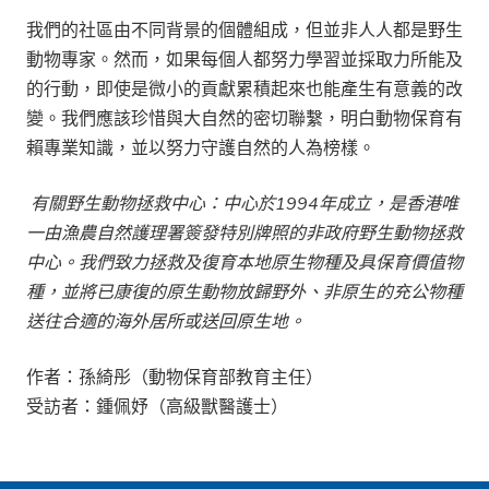
我們的社區由不同背景的個體組成，但並非人人都是野生
動物專家。然而，如果每個人都努力學習並採取力所能及
的行動，即使是微小的貢獻累積起來也能產生有意義的改
變。我們應該珍惜與大自然的密切聯繫，明白動物保育有
賴專業知識，並以努力守護自然的人為榜樣。
有關野生動物拯救中心：中心於1994
年成立，是香港唯
一由漁農自然護理署簽發特別牌照的非政府野生動物拯救
中心。我們致力拯救及復育本地原生物種及具保育價值物
種，並將已康復的原生動物放歸野外、非原生的充公物種
送往合適的海外居所或送回原生地。
作者：孫綺彤（動物保育部教育主任）
受訪者：鍾佩妤（高級獸醫護士）