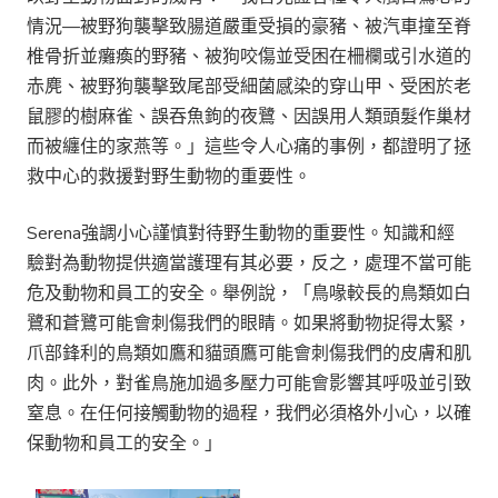
情況—被野狗襲擊致腸道嚴重受損的豪豬、被汽車撞至脊
椎骨折並癱瘓的野豬、被狗咬傷並受困在柵欄或引水道的
赤麂、被野狗襲擊致尾部受細菌感染的穿山甲、受困於老
鼠膠的樹麻雀、誤吞魚鉤的夜鷺、因誤用人類頭髮作巢材
而被纏住的家燕等。」這些令人心痛的事例，都證明了拯
救中心的救援對野生動物的重要性。
Serena強調小心謹慎對待野生動物的重要性。知識和經
驗對為動物提供適當護理有其必要，反之，處理不當可能
危及動物和員工的安全。舉例說，「鳥喙較長的鳥類如白
鷺和蒼鷺可能會刺傷我們的眼睛。如果將動物捉得太緊，
爪部鋒利的鳥類如鷹和貓頭鷹可能會刺傷我們的皮膚和肌
肉。此外，對雀鳥施加過多壓力可能會影響其呼吸並引致
窒息。在任何接觸動物的過程，我們必須格外小心，以確
保動物和員工的安全。」