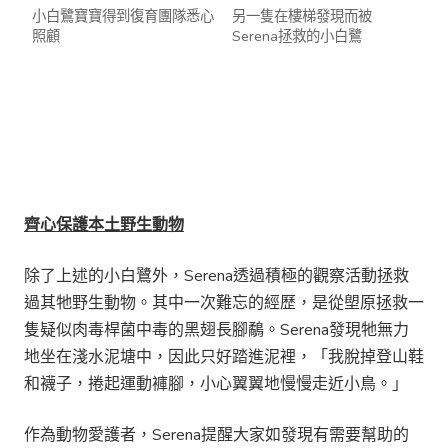
小白鷺寶寶得到復育團隊悉心
另一隻在樓梯發現而被
照顧
Serena拯救的小白鷺
齊心保護本土野生動物
除了上述的小白鷺外，Serena透過積極的觀察活動拯救
過其牠野生動物。其中一次難忘的經歷，是從塱原拯救一
隻疑似肉毒桿菌中毒的黑翅長腳鷸。Serena發現牠無力
地坐在淺水泥塘中，因此只好踏進泥裡，「我脫掉登山鞋
和襪子，捲起運動褲腳，小心翼翼地慢慢走近小鳥。」
作為動物愛護者，Serena提醒大家如發現有需要幫助的