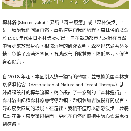
森林浴
(Shinrin-yoku)，又稱「森林療癒」或「森林漫步」，
是一種讓我們回歸自然、重新連結自我的
旅
程。
森林浴的概念
於
1980
年代由日本林業廳提出
，
旨在
鼓勵
都巿人透過在
自然
中
慢步
來
放鬆身心。
根據近
年的研究
表明
，森林
裡充滿
著芬多
精、負離子及清淨空氣，有助改善睡眠質素、降低壓力、促進
身心健康。
自 2018 年起，本園引入這一獨特的體驗，
並
根據美國森林療
癒嚮導協會（Association of Nature and Forest Therapy）訓
練課程設計的標準流程，精心設計了一系列的「森林邀請」
。
森林浴
由認證森林療癒嚮導帶領，
帶領
參加者慢慢打開感官，
靜心感受四周的環境。在這裡，我們不僅可以靜靜漫步，聆聽
鳥語花香，感受微風拂面，更能在自然的懷抱
中
讓心靈深
處得
到
療癒。