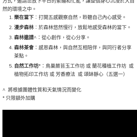
方式，邀請您放下平日的緊繃和忙亂，讓整個身心沉浸於大自
然的環境之中。
樂在當下
︰打開五感觀察自然，聆聽自己內心感受。
漫步森林
︰於森林悠然慢行，放鬆地感受森林的當下。
森林邀請
^：從心創作，從心分享。
森林茶會
：感恩森林，與自然互相陪伴，與同行者分享
茶點。
自然工作坊
*：鳥巢蕨苔玉工作坊 或 蘭花種植工作坊 或
植物拓印工作坊 或 芳香療法 或 頌缽靜心（五選一）
^ 將根據團體性質和天氣情況而變化
* 只限額外加購