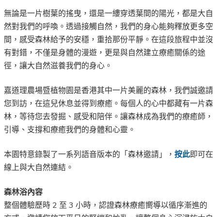
無論是一片樹葉的搖曳，還是一縷穿透
葉間
的陽光，都是大自
然對我們的呼喚。透過接觸自然，我們的身心
能夠
釋放更多空
間，感受森林給予的安穩，重
拾
那份平靜。在這段旅程中
並
沒
有對錯
，
不僅是身體
的漫遊
，更是與自然建立療癒關係
的途
徑
，讓大自然滋養我們的身心。
嘉道理農場暨植物園是香港其中一片美麗的森林，我們誠邀請
您到訪，在這兒休息並得到療癒。每個人的心中都藏有一片森
林，等待您去發掘、感受和陪伴。
讓森林成為我們的
療癒師
，
引導、支撐和
療癒
我們的身體和心靈。
本園特意錄製了一系列語音版本的「森林邀請」，
按此
即可在
線上與大自然連結。
森林浴內容
整個體驗歷時 2 至 3 小時，認證森林療癒嚮導以循序漸進的