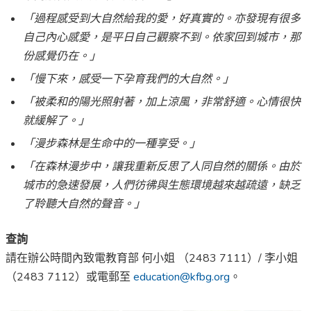
「過程感受到大自然給我的愛，好真實的。亦發現有很多
自己內心感愛，是平日自己觀察不到。依家回到城市，那
份感覺仍在。」
「慢下來，感受一下孕育我們的大自然。」
「被柔和的陽光照射著，加上涼風，非常舒適。心情很快
就緩解了。」
「漫步森林是生命中的一種享受。」
「在森林漫步中，讓我重新反思了人同自然的關係。由於
城市的急速發展，人們彷彿與生態環境越來越疏遠，缺乏
了聆聽大自然的聲音。」
查詢
請在辦公時間內致電教育部 何小姐 （2483 7111）/ 李小姐
（2483 7112）或電郵至
education@kfbg.org
。