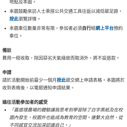
地點及本園。
本園鼓勵來訪人士乘搭公共交通工具往返以減低碳足跡，
按此
瀏覽詳情。
本園車位數量非常有限，參加者必須
自行
經
網上平台
預約
車位。
備註
費用一經收取，除因惡劣天氣緣故而取消外，將不設退款。
申請
請於活動開始前最少一個月
按此
遞交網上申請表格。本園將於
收到表格後，以電郵通知申請結果。
過往活動參加者的感受
「嘉道理農場的體驗讓我思考到學習除了白字黑紙及在校
園內發生，校園外也能成為教育的空間。連繫大自然，從
不同感官交流加深認識自己。」