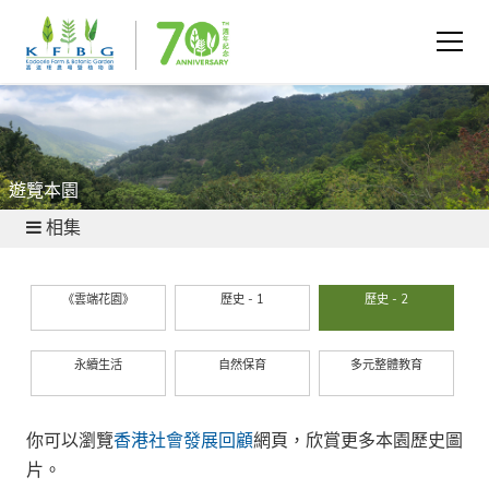
遊覽本園
相集
《雲端花園》
歷史 - 1
歷史 - 2
永續生活
自然保育
多元整體教育
你可以瀏覽
香港社會發展回顧
網頁，欣賞更多本園歷史圖
片。