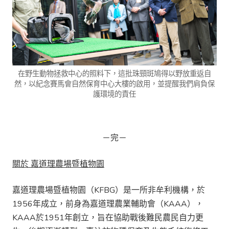
在野生動物拯救中心的照料下，這批珠頸斑鳩得以野放重返自
然，以紀念賽馬會自然保育中心大樓的啟用，並提醒我們肩負保
護環境的責任
－完－
關於
嘉道理農場暨植物園
嘉道理農場暨植物園（KFBG）是一所非牟利機構，於
1956年成立，前身為嘉道理農業輔助會（KAAA），
KAAA於1951年創立，旨在協助戰後難民農民自力更