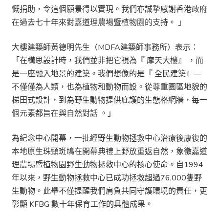
慨捐助，令這個願景得以實現。我們亦誠摯感謝香港政府
在過去七十年來對嘉道理農場暨植物園的支持。 」
大樓建築師黃德明先生（MDFA建築師事務所）表示：
「在構思設計時，我們並非把它視為『 摩天大樓』 ，而
是一座融入地景的建築。我們想像的是『 全民建築』—
不僅僅為人類，也為植物和動物而設。從尊重園區地貌的
梯田式設計，到為野生動物提供庇護的生態格網牆，每一
個元素都旨在與自然對話 。」
為紀念中心開幕，一批經野生動物拯救中心治療後康復的
本地原生珠頸斑鳩在開幕典禮上野放重返自然，象徵嘉道
理農場暨植物園野生動物拯救中心的核心使命。自1994
年以來，野生動物拯救中心已成功拯救超過76,000隻野
生動物。此舉不僅提醒我們肩負共同守護環境的責任，更
彰顯 KFBG 數十年保育工作的具體成果。