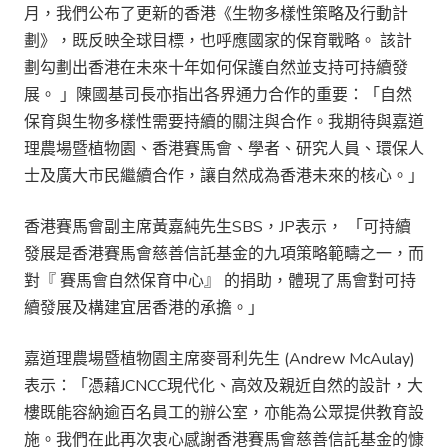
月，我們公布了更新的香港《生物多樣性策略及行動計
劃》，既反映全球目標，也呼應國家的保育戰略。 該計
劃勾劃出香港在未來十年如何保護自然並支持可持續發
展。 」陳國基司長亦指出各界通力合作的重要：「自然
保育與生物多樣性需要持續的關注與合作。我期待與嘉道
理農場暨植物園、香港賽馬會、學者、研究人員、環保人
士及廣大市民繼續合作，讓自然成為香港未來的核心。」
香港賽馬會副主席黃嘉純先生SBS，JP表示， 「可持續
發展是香港賽馬會慈善信託基金的九項策略範疇之一，而
對『 賽馬會自然保育中心』 的捐助，體現了馬會對可持
續發展及構建宜居香港的承擔。」
嘉道理農場暨植物園主席麥哥利先生 (Andrew McAulay)
表示：「憑藉JCNCC現代化、高效及親近自然的設計，大
樓既能容納逾百名員工的辦公室，亦能為公眾提供教育設
施。我們在此再次衷心感謝香港賽馬會慈善信託基金的慷