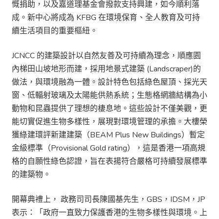
慨捐助，以及嘉道理基金會撥款支持興建，如今順利落
成。新中心將成為 KFBG 在環境保育、全人教育及可持
續生活項目的重要樞紐。
JCNCC 的建築設計以自然友善及可持續為理念，順應園
內梯田山坡地形而建，採用地景式建築 (Landscraper)的
做法，與環境融為一體。設計特色包括綠色屋頂、採光天
窗、低輻射玻璃及太陽能供熱系統；生態格網牆結構為小
動物和昆蟲提供了理想的棲息地。這些設計不僅美觀，更
能切實促進生物多樣性，展現對環境管理的承擔。大樓榮
獲綠建環評新建建築（BEAM Plus New Buildings）暫定
金級標準（Provisional Gold rating），這是香港一項高規
格的自願性綠色認證，旨在表揚符合嚴格可持續發展標準
的建築物。
開幕典禮上， 政務司司長陳國基先生，GBS，IDSM，JP
表示：「政府一直致力保護香港的生物多樣性與環境。上