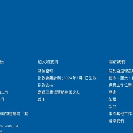
康
加入和支持
關於我們
職位空缺
關於嘉道理農
捐款會籍計劃 (2024年7月1日生效)
使命、願景、
捐款支持
保育工作位置
救工作
嘉道理農場暨植物園之友
歷史
工作
義工
架構
部門
救動物會成為「動
本園其他工作
聯絡我們
ing tagging
ng