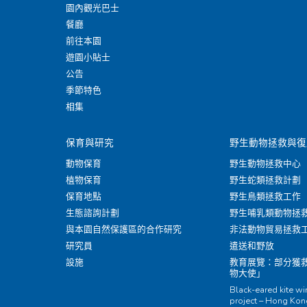
園內觀光巴士
餐廳
前往本園
遊園小貼士
公告
季節特色
相集
保育與研究
野生動物拯救與復
動物保育
野生動物拯救中心
植物保育
野生蛇類拯救計劃
保育地點
野生鳥類拯救工作
生態諮詢計劃
野生哺乳類動物拯
與本園自然保護區的合作研究
非法動物貿易拯救
研究員
遣送和野放
設施
教育展覽：部分獲
物大使」
Black-eared kite w
project – Hong Ko