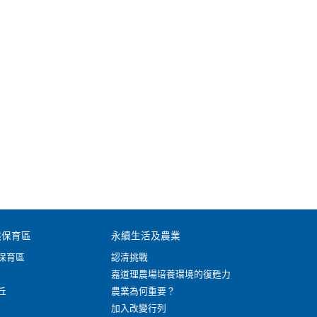
然保育區
永續生活及農業
保育區
認清挑戰
嘉道理農場培養環境的復甦力
丘
農業為何重要？
加入改變行列