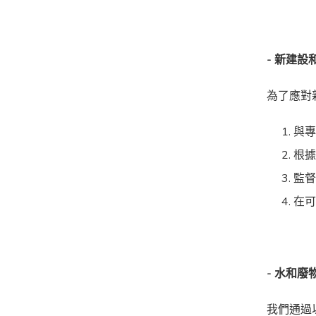
- 新建
為了應對
與
根
監
在
- 水和廢
我們通過