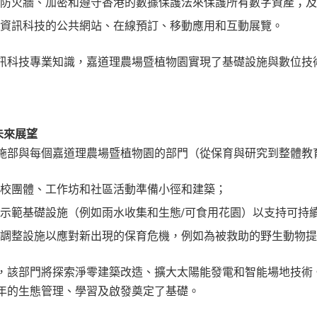
過防火牆、加密和遵守香港的數據保護法來保護所有數字資產；
持資訊科技的公共網站、在線預訂、移動應用和互動展覽。
訊科技專業知識，嘉道理農場暨植物園實現了基礎設施與數位技
與未來展望
施部與每個嘉道理農場暨植物園的部門（從保育與研究到整體教
學校團體、工作坊和社區活動準備小徑和建築；
裝示範基礎設施（例如雨水收集和生態
/
可食用花園）以支持可持
速調整設施以應對新出現的保育危機，例如為被救助的野生動物
，該部門將探索淨零建築改造、擴大太陽能發電和智能場地技術
年的生態管理、學習及啟發奠定了基礎。