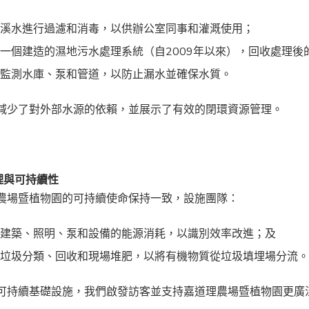
山溪水進行過濾和消毒，以供辦公室同事和灌溉使用；
作一個建造的濕地污水處理系統（自
2009
年以來），回收處理後的
續監測水庫、泵和管道，以防止漏水並確保水質。
減少了對外部水源的依賴，並展示了有效的閉環資源管理。
管理與可持續性
農場暨植物園的可持續使命保持一致，設施團隊：
踪建築、照明、泵和設備的能源消耗，以識別效率改進；及
調垃圾分類、回收和現場堆肥，以將有機物質從垃圾填埋場分流
可持續基礎設施，我們啟發訪客並支持嘉道理農場暨植物園更廣