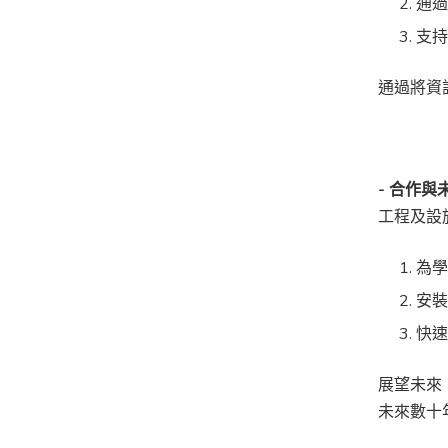
通
支
通過將資
- 合作
工程及設
為
安
快
展望未來
未來數十