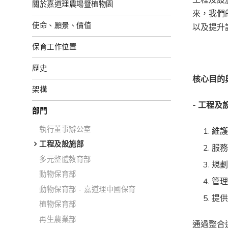
關於嘉道理農場暨植物園
來，我們
使命、願景、價值
以及提升
保育工作位置
歷史
核心目的
架構
- 工程
部門
執行董事辦公室
維
工程及設施部
服
多元整體教育部
規
動物保育部
管
動物保育部 - 嘉道理中國保育
提
植物保育部
再生農業部
通過整合