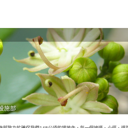
設施部
施部致力於確保我們
148
公頃的場地內，每一個坡道、小徑、道