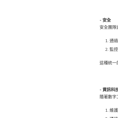
- 安全
安全團隊
通
監
這種統一
- 資訊科
隨著數字
維