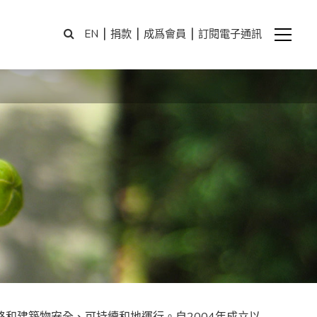
|
|
|
EN
捐款
成爲會員
訂閱電子通訊
路和建築物安全、可持續和地運行。自
2004
年成立以