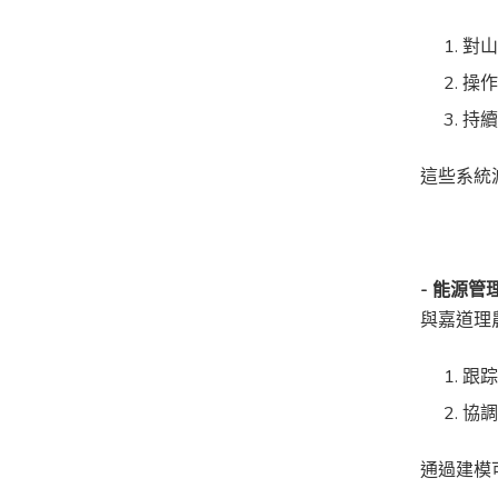
對
操
持
這些系統
- 能源
與嘉道理
跟
協
通過建模