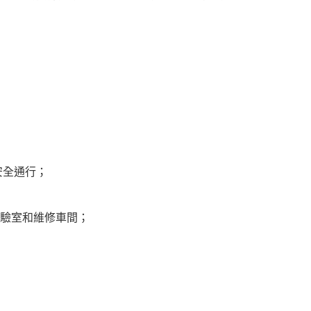
安全通行；
實驗室和維修車間；