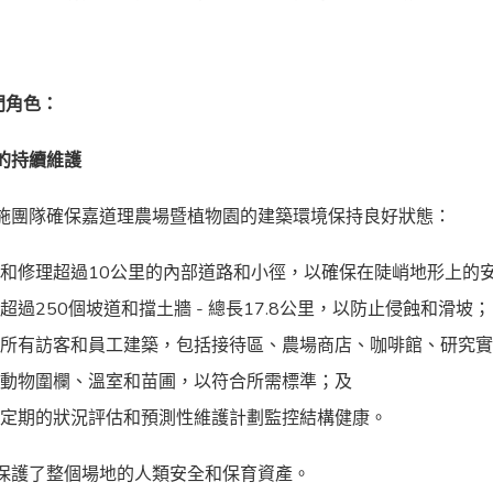
部門角色：
的持續維護
施團隊確保嘉道理農場暨植物園的建築環境保持良好狀態：
查和修理超過
10
公里的內部道路和小徑，以確保在陡峭地形上的
務超過
250
個坡道和擋土牆 - 總長
17.8
公里，以防止侵蝕和滑坡；
護所有訪客和員工建築，包括接待區、農場商店、咖啡館、研究
新動物圍欄、溫室和苗圃，以符合所需標準；及
過定期的狀況評估和預測性維護計劃監控結構健康。
保護了整個場地的人類安全和保育資產。