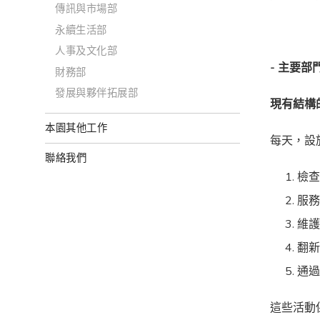
傳訊與市場部
永續生活部
人事及文化部
- 主要
財務部
發展與夥伴拓展部
現有結構
本園其他工作
每天，設
聯絡我們
檢
服
維
翻
通
這些活動