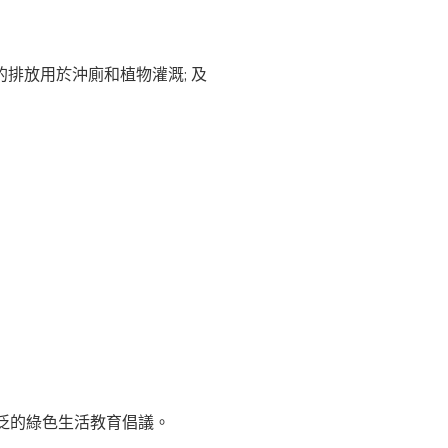
排放用於沖廁和植物灌溉; 及
。
泛的綠色生活教育倡議。