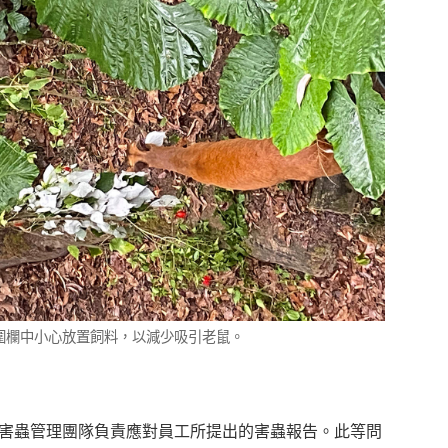
圍欄中小心放置飼料，以減少吸引老鼠。
害蟲管理團隊負責應對員工所提出的害蟲報告。此等問