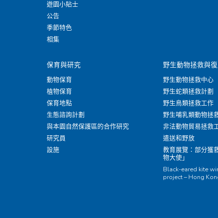
遊園小貼士
公告
季節特色
相集
保育與研究
野生動物拯救與復
動物保育
野生動物拯救中心
植物保育
野生蛇類拯救計劃
保育地點
野生鳥類拯救工作
生態諮詢計劃
野生哺乳類動物拯
與本園自然保護區的合作研究
非法動物貿易拯救
研究員
遣送和野放
設施
教育展覽：部分獲
物大使」
Black-eared kite w
project – Hong Ko