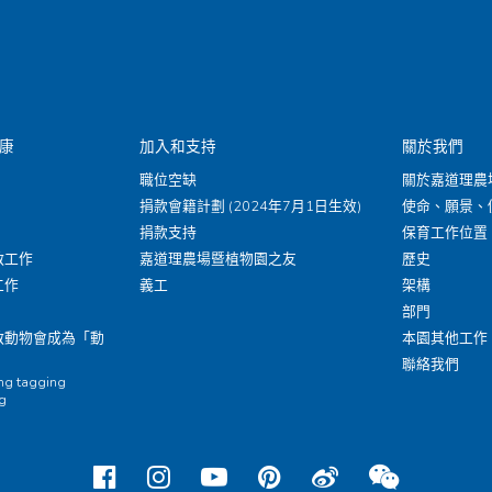
康
加入和支持
關於我們
職位空缺
關於嘉道理農
捐款會籍計劃 (2024年7月1日生效)
使命、願景、
捐款支持
保育工作位置
救工作
嘉道理農場暨植物園之友
歷史
工作
義工
架構
部門
救動物會成為「動
本園其他工作
聯絡我們
ing tagging
ng