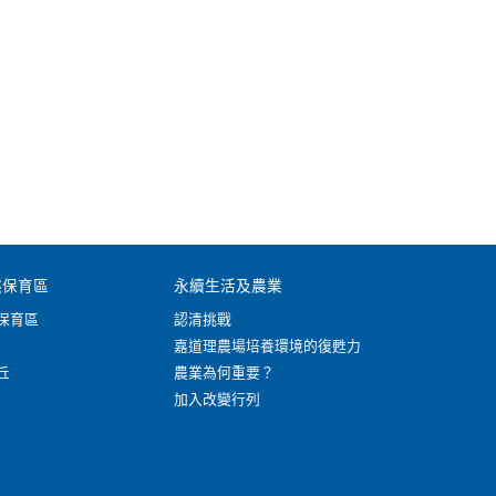
然保育區
永續生活及農業
保育區
認清挑戰
嘉道理農場培養環境的復甦力
丘
農業為何重要？
加入改變行列