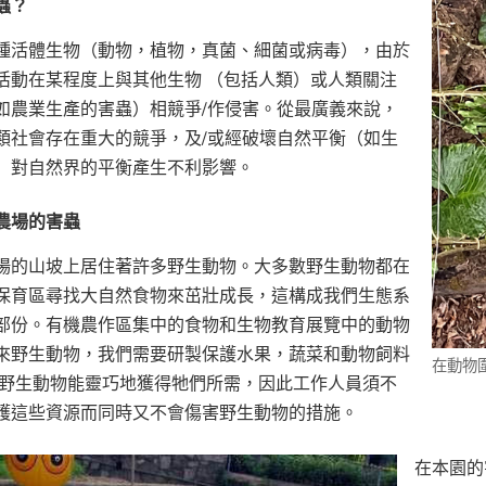
蟲？
種活體生物（動物，植物，真菌、細菌或病毒），由於
活動在某程度上與其他生物 （包括人類）或人類關注
如農業生產的害蟲）相競爭/作侵害。從最廣義來說，
類社會存在重大的競爭，及/或經破壞自然平衡（如生
）對自然界的平衡產生不利影響。
農場的害蟲
場的山坡上居住著許多野生動物。大多數野生動物都在
保育區尋找大自然食物來茁壯成長，這構成我們生態系
部份。有機農作區集中的食物和生物教育展覽中的動物
來野生動物，我們需要研製保護水果，蔬菜和動物飼料
在動物
 野生動物能靈巧地獲得牠們所需，因此工作人員須不
護這些資源而同時又不會傷害野生動物的措施。
在本園的