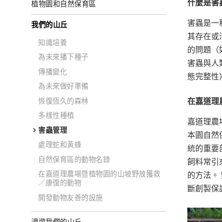
什麼是害
植物園和自然保育區
害蟲是一
我們的山丘
其存在或
知識培養
的問題（
為未來播下種子
害蟲與人
傳播變化
態完整性
為未來做好準備
恢復恆久的森林
在嘉道理
多樣性種植
嘉道理農
害蟲管理
本園自然
處理蛇和黃蜂
統的重要
自然保育區的動物名錄
飼料常引
在嘉道理農場暨植物園的山坡野放獲救
的方法。
／康復的動物
斷創製保
開發動物友善的設施
漫遊我們的山丘