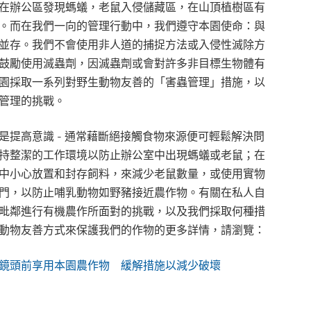
在辦公區發現螞蟻，老鼠入侵儲藏區，在山頂植樹區有
。而在我們一向的管理行動中，我們遵守本園使命：與
並存。我們不會使用非人道的捕捉方法或入侵性滅除方
鼓勵使用滅蟲劑，因滅蟲劑或會對許多非目標生物體有
園採取一系列對野生動物友善的「害蟲管理」措施，以
管理的挑戰。
是提高意識 - 通常藉斷絕接觸食物來源便可輕鬆解決問
持整潔的工作環境以防止辦公室中出現螞蟻或老鼠；在
中小心放置和封存飼料，來減少老鼠數量，或使用實物
門，以防止哺乳動物如野豬接近農作物。有關在私人自
毗鄰進行有機農作所面對的挑戰，以及我們採取何種措
動物友善方式來保護我們的作物的更多詳情，請瀏覽：
鏡頭前享用本園農作物 緩解措施以減少破壞