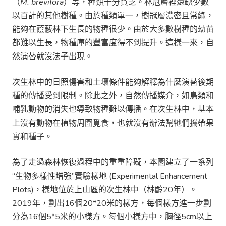
（
M. brevifora
）等，種類十分貧乏。林冠層裡還缺少數
以百計的其他樹種。由於種類單一，樹冠層濃密且常綠，
能夠在蔭蔽林下生長的物種很少。由於大多數樹種的幼苗
都難以生長，物種庫的豐富度得不到提升。這樣一來，自
然演替就沒法子出現。
次生林中的日照傷害和土壤條件能夠解釋為什麼演替後期
種的傳播受到限制。除此之外，自然傳播媒介，如鳥類和
哺乳動物的消失也導致物種難以傳播。在次生林中，基本
上沒有動物在植物周圍覓食，也就沒有辦法幫牠們攜帶果
實和種子。
為了走過森林恢復過程中的重重障礙，本園建立了一系列
“生物多樣性增強”實驗樣地 (Experimental Enhancement
Plots)，樣地位於上山區的次生林中（林齡20年）。
2019年，劃出16個20*20米的樣方，每個樣方進一步劃
分為16個5*5米的小樣方。每個小樣方中，胸徑5cm以上