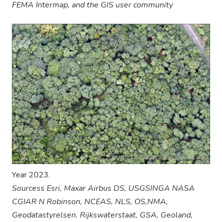
FEMA Intermap, and the GIS user community
Year 2023.
Sourcess Esri, Maxar Airbus DS, USGSINGA NASA
CGIAR N Robinson, NCEAS, NLS, OS,NMA,
Geodatastyrelsen. Rijkswaterstaat, GSA, Geoland,