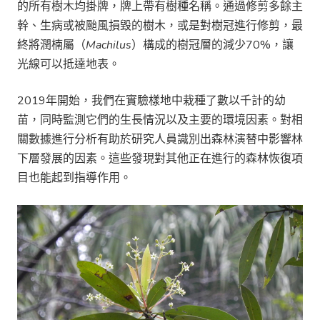
的所有樹木均掛牌，牌上帶有樹種名稱。通過修剪多餘主
幹、生病或被颱風損毀的樹木，或是對樹冠進行修剪，最
終將潤楠屬（
Machilus
）構成的樹冠層的減少70%，讓
光線可以抵達地表。
2019年開始，我們在實驗樣地中栽種了數以千計的幼
苗，同時監測它們的生長情況以及主要的環境因素。對相
關數據進行分析有助於研究人員識別出森林演替中影響林
下層發展的因素。這些發現對其他正在進行的森林恢復項
目也能起到指導作用。