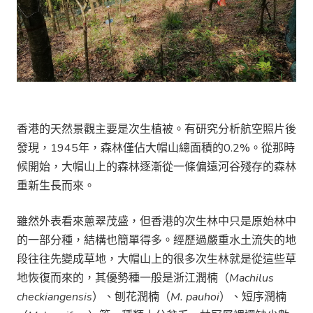
香港的天然景觀主要是次生植被。有研究分析航空照片後
發現，1945年，森林僅佔大帽山總面積的0.2%。從那時
候開始，大帽山上的森林逐漸從一條偏遠河谷殘存的森林
重新生長而來。
雖然外表看來蔥翠茂盛，但香港的次生林中只是原始林中
的一部分種，結構也簡單得多。經歷過嚴重水土流失的地
段往往先變成草地，大帽山上的很多次生林就是從這些草
地恢復而來的，其優勢種一般是浙江潤楠（
Machilus
checkiangensis
）、刨花潤楠（
M. pauhoi
）、短序潤楠